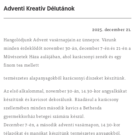
Adventi Kreatív Délutánok
Kulturális
2025. december 21.
Hangolódjunk Advent vasárnapjain az ünnepre. Várunk
minden érdeklődőt november 30-án, december 7-én és 21-én a
Művészetek Háza aulájában, ahol karácsonyi zenék és egy
finom tea mellett
természetes alapanyagokből karácsonyi díszeket készítünk.
Az első alkalommal, november 30-án, 14.30-kor angyalkákat
készítünk és kavicsot dekorálunk. Ráadásul a karácsony
szellemében minden második kavics a Bethesda
gyermekkorház betegei számára készül.
December 7-én, a második adventi vasárnapon, 14.30-kor
télapókat és manókat készítünk természetes anyagokból.