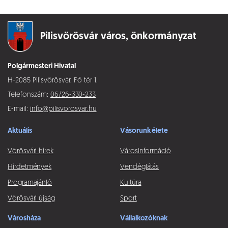
Pilisvörösvár város,
önkormányzat
Polgármesteri Hivatal
H-2085 Pilisvörösvár, Fő tér 1.
Telefonszám:
06/26-330-233
E-mail:
info@pilisvorosvar.hu
Aktuális
Vásorunk élete
Vörösvári hírek
Városinformáció
Hírdetmények
Vendéglátás
Programajánló
Kultúra
Vörösvári újság
Sport
Városháza
Vállalkozóknak