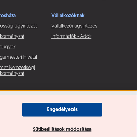
rosháza
Vállalkozóknak
ossági ügyintézés
Vállalkozói ügyintézés
kormányzat
Információk - Adók
óügyek
gármesteri Hivatal
met Nemzetiségi
kormányzat
Engedélyezés
Sütibeállítások módosítása