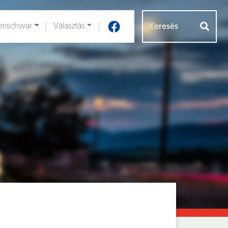
rischwar
Választás
Aloldalak [
]