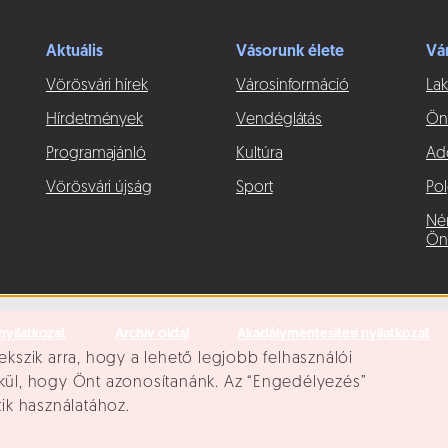
Aktuális
Vásorunk élete
Vá
Vörösvári hírek
Városinformáció
Lak
Hírdetmények
Vendéglátás
Ön
Programajánló
Kultúra
Ad
Vörösvári újság
Sport
Pol
Né
Ön
nyilatkozat
Archív oldal
Akadálymentesítési nyilatkozat
ekszik arra, hogy a lehető legjobb felhasználói
lkül, hogy Önt azonosítanánk. Az “Engedélyezés”
tik használatához.