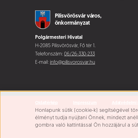
Pilisvörösvár város,
önkormányzat
Polgármesteri Hivatal
H-2085 Pilisvörösvár, Fő tér 1.
Telefonszám:
06/26-330-233
E-mail:
info@pilisvorosvar.hu
Oldaltérkép
Impresszum
Adatvédelmi 
Süti beállítások
Honlapunk sütik (cookie-k) segítségével tör
Minden jog fenntartva © 2026 Pilisvörösvár Város
élményt tudja nyújtani Önnek, mindezt ané
gombra való kattintással Ön hozzájárul a sü