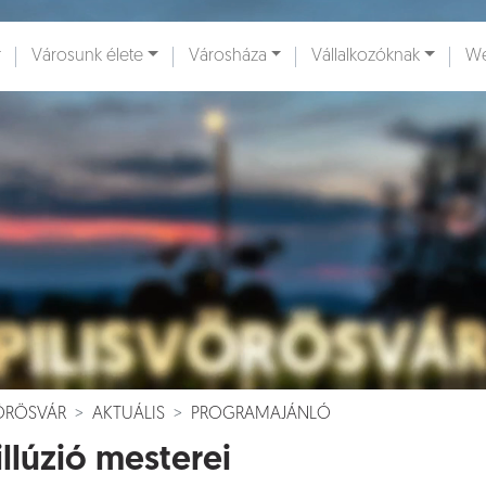
Városunk élete
Városháza
Vállalkozóknak
We
ények [
]
Dokumentumok [
]
VÖRÖSVÁR
AKTUÁLIS
PROGRAMAJÁNLÓ
illúzió mesterei