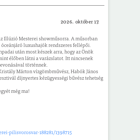
2026. október 17.
Kulturális
k az Illúzió Mesterei showműsorra. A műsorban
 óceánjáró luxushajók rendszeres fellépői.
ínpadai után most készek arra, hogy az Önök
nt élőben látni a varázslatot. Itt nincsenek
 bevonásával történnek.
, Kristály Márton vízgömbművész, Habók János
esztivál díjnyertes kézügyességi bűvész tehetség
jegyét még ma!
erei-pilisvorosvar-188281/1398715