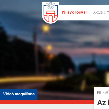
Aktuális
Pilisvörösvár
Ugrás a fő tartalomhoz
Hírek [
]
Esem
PILIS
Videó megállítása
Az 