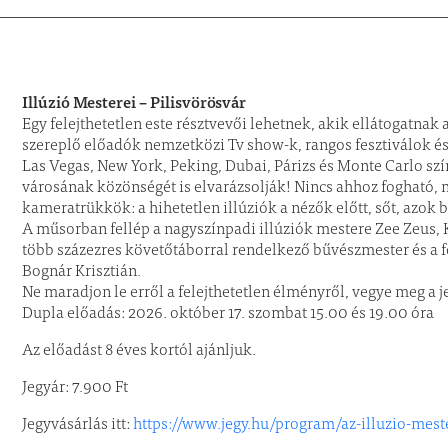
Illúzió Mesterei – Pilisvörösvár
Egy felejthetetlen este résztvevői lehetnek, akik ellátogatna
szereplő előadók nemzetközi Tv show-k, rangos fesztiválok és
Las Vegas, New York, Peking, Dubai, Párizs és Monte Carlo sz
városának közönségét is elvarázsolják! Nincs ahhoz fogható, mi
kameratrükkök: a hihetetlen illúziók a nézők előtt, sőt, azok
A műsorban fellép a nagyszínpadi illúziók mestere Zee Zeus
több százezres követőtáborral rendelkező bűvészmester és a f
Bognár Krisztián.
Ne maradjon le erről a felejthetetlen élményről, vegye meg a 
Dupla előadás: 2026. október 17. szombat 15.00 és 19.00 óra
Az előadást 8 éves kortól ajánljuk.
Jegyár: 7.900 Ft
Jegyvásárlás itt:
https://www.jegy.hu/program/az-illuzio-mest