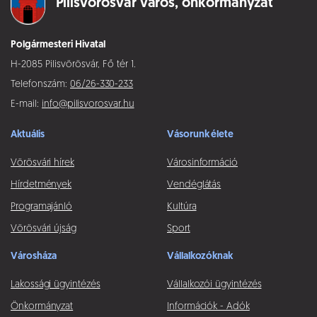
Pilisvörösvár város,
önkormányzat
Polgármesteri Hivatal
H-2085 Pilisvörösvár, Fő tér 1.
Telefonszám:
06/26-330-233
E-mail:
info@pilisvorosvar.hu
Aktuális
Vásorunk élete
Vörösvári hírek
Városinformáció
Hírdetmények
Vendéglátás
Programajánló
Kultúra
Vörösvári újság
Sport
Városháza
Vállalkozóknak
Lakossági ügyintézés
Vállalkozói ügyintézés
Önkormányzat
Információk - Adók