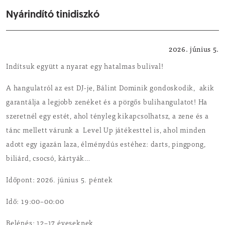
Nyárindító tinidiszkó
Kulturális
2026. június 5.
Indítsuk együtt a nyarat egy hatalmas bulival!
A hangulatról az est DJ-je, Bálint Dominik gondoskodik, akik
garantálja a legjobb zenéket és a pörgős bulihangulatot! Ha
szeretnél egy estét, ahol tényleg kikapcsolhatsz, a zene és a
tánc mellett várunk a Level Up játékesttel is, ahol minden
adott egy igazán laza, élménydús estéhez: darts, pingpong,
biliárd, csocsó, kártyák…
Időpont: 2026. június 5. péntek
Idő: 19:00–00:00
Belépés: 12–17 éveseknek