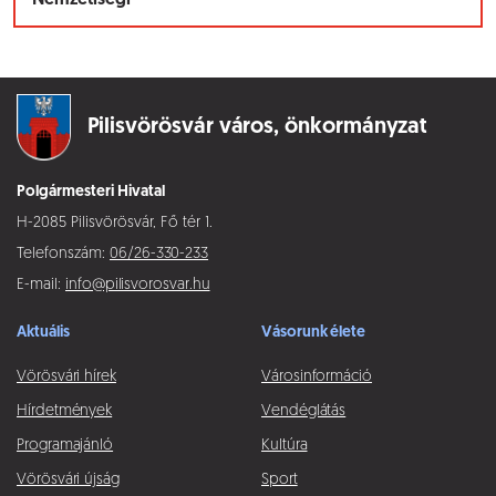
Nemzetiségi
Pilisvörösvár város,
önkormányzat
Polgármesteri Hivatal
H-2085 Pilisvörösvár, Fő tér 1.
Telefonszám:
06/26-330-233
E-mail:
info@pilisvorosvar.hu
Aktuális
Vásorunk élete
Vörösvári hírek
Városinformáció
Hírdetmények
Vendéglátás
Programajánló
Kultúra
Vörösvári újság
Sport