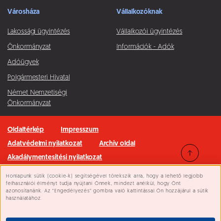
Városháza
Vállalkozóknak
Lakossági ügyintézés
Vállalkozói ügyintézés
Önkormányzat
Információk - Adók
Adóügyek
Polgármesteri Hivatal
Német Nemzetiségi
Önkormányzat
Oldaltérkép
Impresszum
Adatvédelmi nyilatkozat
Archív oldal
Akadálymentesítési nyilatkozat
Honlapunk sütik (cookie-k) segítségével törekszik arra, hogy a lehető legjobb
Minden jog fenntartva © 2026 Pilisvörösvár Város
Süti beállítások
felhasználói élményt tudja nyújtani Önnek, mindezt anélkül, hogy Önt
azonosítanánk. Az “Engedélyezés” gombra való kattintással Ön hozzájárul a sütik
használatához.