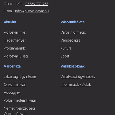
Telefonszám:
06/26-330-233
E-mail:
info@pilisvorosvar.hu
Aktuális
Vásorunk élete
Vörösvári hírek
Városinformáció
Hírdetmények
Vendéglátás
Programajánló
Kultúra
Vörösvári újság
Sport
Városháza
Vállalkozóknak
Lakossági ügyintézés
Vállalkozói ügyintézés
Önkormányzat
Információk - Adók
Adóügyek
Polgármesteri Hivatal
Német Nemzetiségi
Önkormányzat