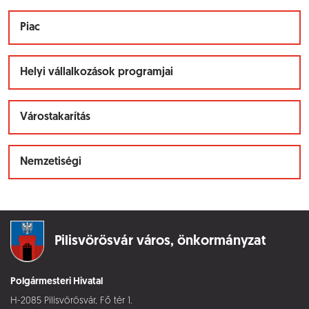
Piac
Helyi vállalkozások programjai
Várostakarítás
Nemzetiségi
Pilisvörösvár város,
önkormányzat
Polgármesteri Hivatal
H-2085 Pilisvörösvár, Fő tér 1.