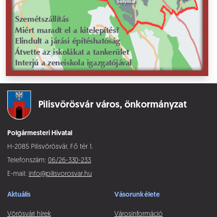
Pilisvörösvár város,
önkormányzat
Polgármesteri Hivatal
H-2085 Pilisvörösvár, Fő tér 1.
Telefonszám:
06/26-330-233
E-mail:
info@pilisvorosvar.hu
Aktuális
Vásorunk élete
Vörösvári hírek
Városinformáció