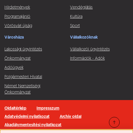
Hírdetmények
Vendéglátás
Programajánló
Kultúra
Vörösvári újság
Sport
Városháza
Vállalkozóknak
Lakossági ügyintézés
Vállalkozói ügyintézés
Önkormányzat
Információk - Adók
Adóügyek
Polgármesteri Hivatal
Német Nemzetiségi
Önkormányzat
Oldaltérkép
Impresszum
Adatvédelmi nyilatkozat
Archív oldal
Akadálymentesítési nyilatkozat