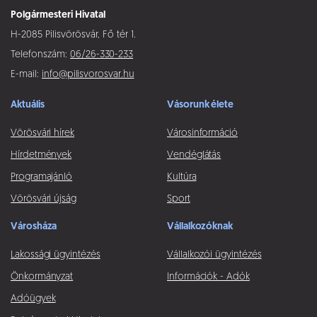
Polgármesteri Hivatal
H-2085 Pilisvörösvár, Fő tér 1.
Telefonszám:
06/26-330-233
E-mail:
info@pilisvorosvar.hu
Aktuális
Vásorunk élete
Vörösvári hírek
Városinformáció
Hírdetmények
Vendéglátás
Programajánló
Kultúra
Vörösvári újság
Sport
Városháza
Vállalkozóknak
Lakossági ügyintézés
Vállalkozói ügyintézés
Önkormányzat
Információk - Adók
Adóügyek