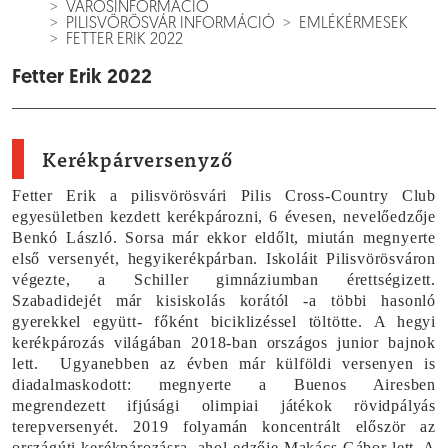
VÁROSINFORMÁCIÓ
PILISVÖRÖSVÁR INFORMÁCIÓ
EMLÉKÉRMESEK
FETTER ERIK 2022
Fetter Erik 2022
Kerékpárversenyző
Fetter Erik a pilisvörösvári Pilis Cross-Country Club
egyesületben kezdett kerékpározni, 6 évesen, nevelőedzője
Benkó László. Sorsa már ekkor eldőlt, miután megnyerte
első versenyét, hegyikerékpárban. Iskoláit Pilisvörösváron
végezte, a Schiller gimnáziumban érettségizett.
Szabadidejét már kisiskolás korától -a többi hasonló
gyerekkel együtt- főként biciklizéssel töltötte. A hegyi
kerékpározás világában 2018-ban országos junior bajnok
lett.
Ugyanebben az évben már külföldi versenyen is
diadalmaskodott: megnyerte a Buenos Airesben
megrendezett ifjúsági olimpiai játékok rövidpályás
terepversenyét. 2019 folyamán koncentrált először az
országúti kerékpározásra, ahol edzője Makács Gábor lett. A