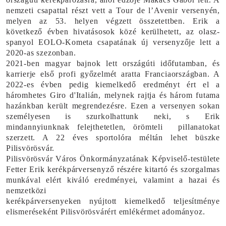
nemzeti csapattal részt vett a Tour de l’Avenir versenyén,
melyen az 53. helyen végzett összetettben. Erik a
következő évben hivatásosok közé kerülhetett, az olasz-
spanyol EOLO-Kometa csapatának új versenyzője lett a
2020-as szezonban.
2021-ben magyar bajnok lett országúti időfutamban, és
karrierje első profi győzelmét aratta Franciaországban. A
2022-es évben pedig kiemelkedő eredményt ért el a
háromhetes Giro d'Italián, melynek rajtja és három futama
hazánkban került megrendezésre. Ezen a versenyen sokan
személyesen is szurkolhattunk neki, s Erik
mindannyiunknak felejthetetlen, örömteli
pillanatokat
szerzett. A 22 éves sportolóra méltán lehet büszke
Pilisvörösvár.
Pilisvörösvár Város Önkormányzatának Képviselő-testülete
Fetter Erik
kerékpárversenyző részére kitartó és szorgalmas
munkával elért kiváló eredményei, valamint a hazai és
nemzetközi
kerékpárversenyeken nyújtott kiemelkedő teljesítménye
elismeréseként
Pilisvörösvárért emlékérmet
adományoz.