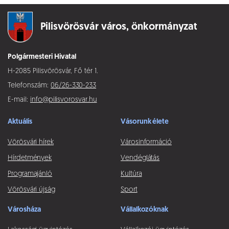
Pilisvörösvár város,
önkormányzat
Polgármesteri Hivatal
H-2085 Pilisvörösvár, Fő tér 1.
Telefonszám:
06/26-330-233
E-mail:
info@pilisvorosvar.hu
Aktuális
Vásorunk élete
Vörösvári hírek
Városinformáció
Hírdetmények
Vendéglátás
Programajánló
Kultúra
Vörösvári újság
Sport
Városháza
Vállalkozóknak