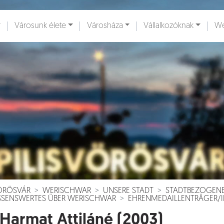
Városunk élete
Városháza
Vállalkozóknak
We
ények [
]
Dokumentumok [
]
VÖRÖSVÁR
WERISCHWAR
UNSERE STADT
STADTBEZOGEN
SSENSWERTES ÜBER WERISCHWAR
EHRENMEDAILLENTRÄGER/
 Harmat Attiláné (2003)