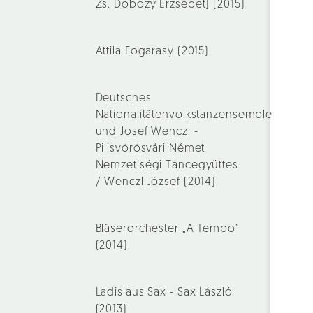
Zs. Dobozy Erzsébet] (2015)
Attila Fogarasy (2015)
Deutsches
Nationalitätenvolkstanzensemble
und Josef Wenczl -
Pilisvörösvári Német
Nemzetiségi Táncegyüttes
/ Wenczl József (2014)
Bläserorchester „A Tempo”
(2014)
Ladislaus Sax - Sax László
(2013)