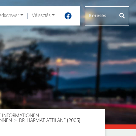
rischwar
Választás
Aloldalak [
]
E INFORMATIONEN
INNEN
DR. HARMAT ATTILÁNÉ (2003)