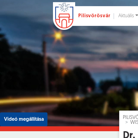
Aktuális
Pilisvörösvár
Ugrás a fő tartalomhoz
Hírek [
]
Esem
PILIS
Videó megállítása
WI
Dr.