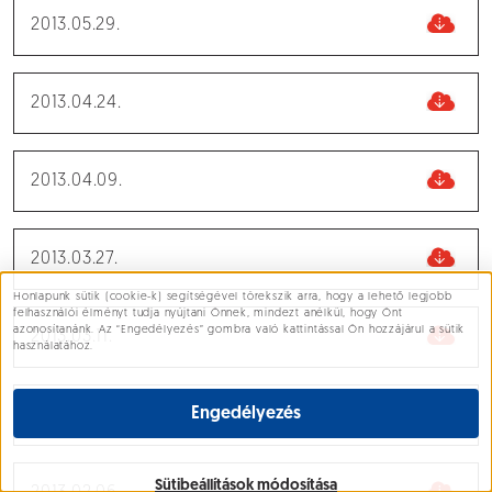
2013.05.29.
2013.04.24.
2013.04.09.
2013.03.27.
Honlapunk sütik (cookie-k) segítségével törekszik arra, hogy a lehető legjobb
Süti beállítások
felhasználói élményt tudja nyújtani Önnek, mindezt anélkül, hogy Önt
azonosítanánk. Az “Engedélyezés” gombra való kattintással Ön hozzájárul a sütik
2013.03.11.
használatához.
Engedélyezés
2013.03.06.
Sütibeállítások módosítása