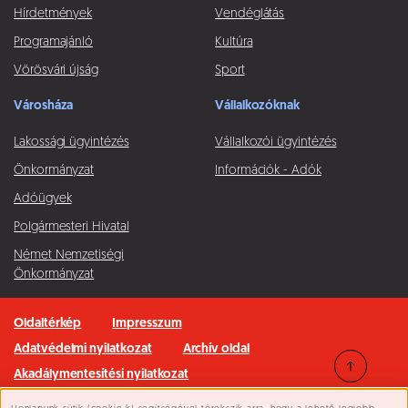
Hírdetmények
Vendéglátás
Programajánló
Kultúra
Vörösvári újság
Sport
Városháza
Vállalkozóknak
Lakossági ügyintézés
Vállalkozói ügyintézés
Önkormányzat
Információk - Adók
Adóügyek
Polgármesteri Hivatal
Német Nemzetiségi
Önkormányzat
Oldaltérkép
Impresszum
Adatvédelmi nyilatkozat
Archív oldal
Akadálymentesítési nyilatkozat