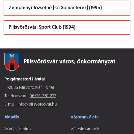
Zemplényi Józsefné [sz: Solnai Teréz] (1995)
Pilisvörösvári Sport Club (1994)
Pilisvörösvár város,
önkormányzat
Polgármesteri Hivatal
H-2085 Pilisvörösvár, Fő tér 1.
Telefonszám:
06/26-330-233
E-mail:
info@pilisvorosvar.hu
Aktuális
Vásorunk élete
Vörösvári hírek
Városinformáció