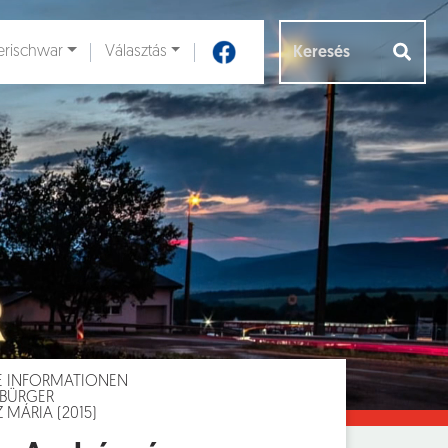
rischwar
Választás
Aloldalak [
]
E INFORMATIONEN
-BÜRGER
MÁRIA (2015)