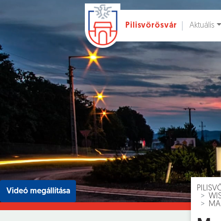
Aktuális
Pilisvörösvár
Ugrás a fő tartalomhoz
Hírek [
]
Esem
PILIS
Videó megállítása
WI
MA