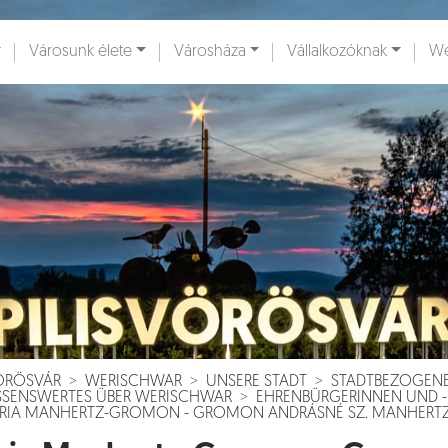
Városunk élete
Városháza
Vállalkozóknak
We
ények [
]
Dokumentumok [
]
VÖRÖSVÁR
WERISCHWAR
UNSERE STADT
STADTBEZOGEN
SSENSWERTES ÜBER WERISCHWAR
EHRENBÜRGERINNEN UND 
RIA MANHERTZ-GROMON - GROMON ANDRÁSNÉ SZ. MANHERTZ 