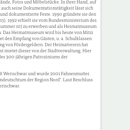
nde, Fotos und Möbelstücke. In ihrer Hand, auf
r auch seine Dokumentationstätigkeit lässt sich
 und dokumentierte Feste. 1990 gründete sie den
015). 1992 erhielt sie vom Bundesministerium des
snummer 10) zu erwerben und als Heimatmuseum
en. Das Heimatmuseum wird bis heute von Mitzi
et den Empfang von Gästen, u. a. Schulklassen
ung von Fördergeldern. Der Heimatverein hat
t mietet dieser von der Stadtverwaltung. Hier
des 300-jährigen Patroziniums der
tadt Werischwar und wurde 2001 Fahnenmutter.
rndeutschtum der Region Nord”. Laut Beschluss
erischwar.