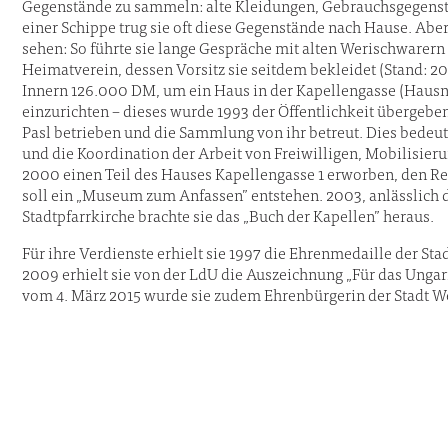
Gegenstände zu sammeln: alte Kleidungen, Gebrauchsgegenstä
einer Schippe trug sie oft diese Gegenstände nach Hause. Abe
sehen: So führte sie lange Gespräche mit alten Werischwarern
Heimatverein, dessen Vorsitz sie seitdem bekleidet (Stand: 2
Innern 126.000 DM, um ein Haus in der Kapellengasse (Hau
einzurichten – dieses wurde 1993 der Öffentlichkeit übergeb
Pasl betrieben und die Sammlung von ihr betreut. Dies bedeut
und die Koordination der Arbeit von Freiwilligen, Mobilisier
2000 einen Teil des Hauses Kapellengasse 1 erworben, den Res
soll ein „Museum zum Anfassen” entstehen. 2003, anlässlich 
Stadtpfarrkirche brachte sie das „Buch der Kapellen” heraus.
Für ihre Verdienste erhielt sie 1997 die Ehrenmedaille der S
2009 erhielt sie von der LdU die Auszeichnung „Für das Unga
vom 4. März 2015 wurde sie zudem Ehrenbürgerin der Stadt W