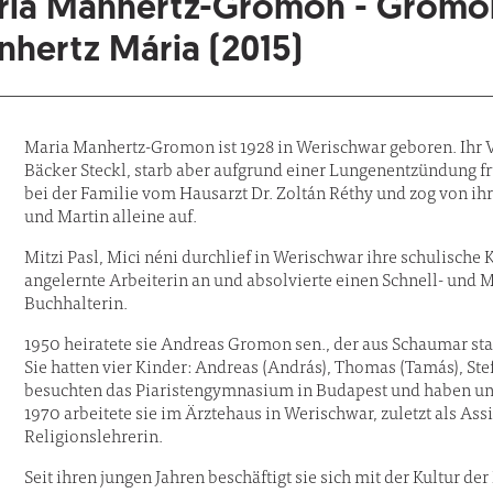
ria Manhertz-Gromon - Gromon
hertz Mária (2015)
Maria Manhertz-Gromon ist 1928 in Werischwar geboren. Ihr V
Bäcker Steckl, starb aber aufgrund einer Lungenentzündung f
bei der Familie vom Hausarzt Dr. Zoltán Réthy und zog von ih
und Martin alleine auf.
Mitzi Pasl, Mici néni durchlief in Werischwar ihre schulische 
angelernte Arbeiterin an und absolvierte einen Schnell- und
Buchhalterin.
1950 heiratete sie Andreas Gromon sen., der aus Schaumar sta
Sie hatten vier Kinder: Andreas (András), Thomas (Tamás), Stef
besuchten das Piaristengymnasium in Budapest und haben un
1970 arbeitete sie im Ärztehaus in Werischwar, zuletzt als Assi
Religionslehrerin.
Seit ihren jungen Jahren beschäftigt sie sich mit der Kultur d