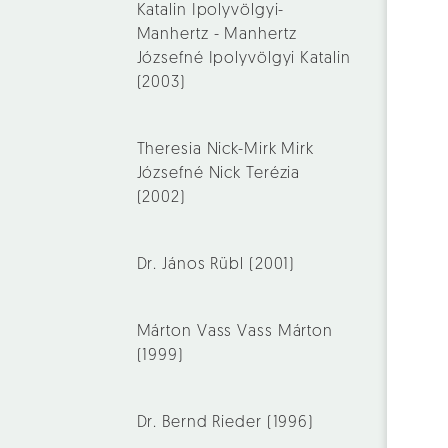
Katalin Ipolyvölgyi-
Manhertz - Manhertz
Józsefné Ipolyvölgyi Katalin
(2003)
Theresia Nick-Mirk Mirk
Józsefné Nick Terézia
(2002)
Dr. János Rübl (2001)
Márton Vass Vass Márton
(1999)
Dr. Bernd Rieder (1996)