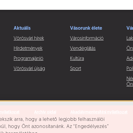
Aktuális
Vásorunk élete
Vá
Vörösvári hírek
Városinformáció
Lak
Hírdetmények
Vendéglátás
Ön
Programajánló
Kultúra
Ad
Vörösvári újság
Sport
Pol
Né
Ön
nyilatkozat
Archív oldal
Akadálymentesítési nyilatkozat
ekszik arra, hogy a lehető legjobb felhasználói
lkül, hogy Önt azonosítanánk. Az “Engedélyezés”