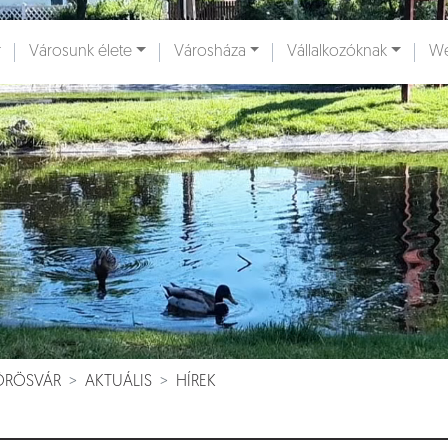
Városunk élete
Városháza
Vállalkozóknak
We
ények [
]
Dokumentumok [
]
VÖRÖSVÁR
AKTUÁLIS
HÍREK