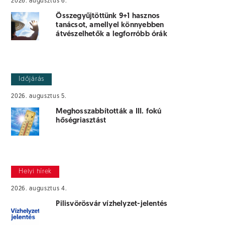
2026. augusztus 6.
Összegyűjtöttünk 9+1 hasznos
tanácsot, amellyel könnyebben
átvészelhetők a legforróbb órák
Időjárás
2026. augusztus 5.
Meghosszabbították a III. fokú
hőségriasztást
Helyi hírek
2026. augusztus 4.
Pilisvörösvár vízhelyzet-jelentés