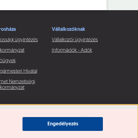
rosháza
Vállalkozóknak
ossági ügyintézés
Vállalkozói ügyintézés
kormányzat
Információk - Adók
óügyek
gármesteri Hivatal
met Nemzetiségi
kormányzat
Engedélyezés