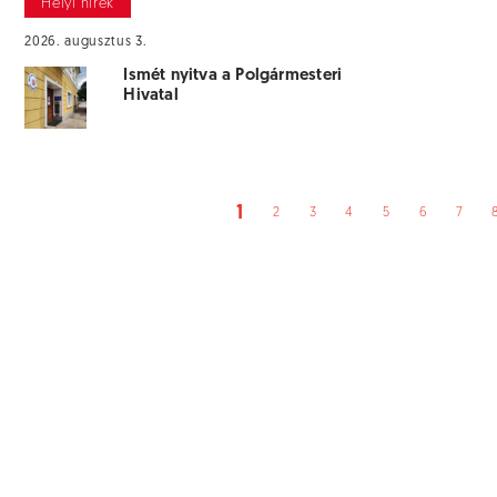
Helyi hírek
2026. augusztus 3.
Ismét nyitva a Polgármesteri
Hivatal
1
2
3
4
5
6
7