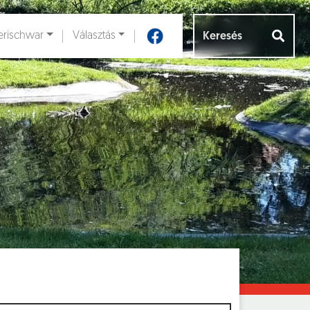
rischwar
Választás
Aloldalak [
]