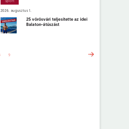
Sport
2026. augusztus 1.
25 vörösvári teljesítette az idei
Balaton-átúszást
8
9