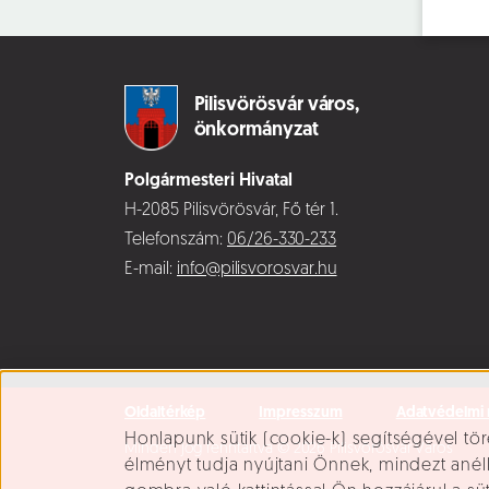
Pilisvörösvár város,
önkormányzat
Polgármesteri Hivatal
H-2085 Pilisvörösvár, Fő tér 1.
Telefonszám:
06/26-330-233
E-mail:
info@pilisvorosvar.hu
Oldaltérkép
Impresszum
Adatvédelmi 
Süti beállítások
Honlapunk sütik (cookie-k) segítségével tör
Minden jog fenntartva © 2026 Pilisvörösvár Város
élményt tudja nyújtani Önnek, mindezt ané