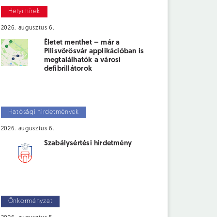
Helyi hírek
2026. augusztus 6.
Életet menthet – már a
Pilisvörösvár applikációban is
megtalálhatók a városi
defibrillátorok
Hatósági hirdetmények
2026. augusztus 6.
Szabálysértési hirdetmény
Önkormányzat