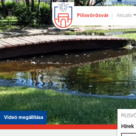
Aktuális
Pilisvörösvár
Ugrás a fő tartalomhoz
Hírek [
]
Esem
PILIS
Videó megállítása
Hírek