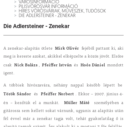
VÁROSINFORMÁCIÓ
PILISVÖRÖSVÁR INFORMÁCIÓ
HÍRES VÖRÖSVÁRIAK, MŰVÉSZEK, TUDÓSOK
DIE ADLERSTEINER - ZENEKAR
Die Adlersteiner - Zenekar
Mirk Olivér
A zenekar-alapítás ötlete
fejéből pattant ki, aki
meg is kereste azokat, akikkel elképzelte a közös jövőt. Elsőre
Nick Balázs
Pfeiffer István
Hoós Dániel
csak
,
és
mondott
igent.
A többiek hívószavára, néhány nappal később lépett be
Török Sándor
Pfeiffer Norbert
és
. Ekkor – 2007. június 4-
Müller Máté
én – kezdtük el a munkát.
személyében a
gitárosra sem kellett sokat várnunk, ugyanis az alapítás után
fél évvel már a zenekar tagja volt, tehát gyakorlatilag ő is