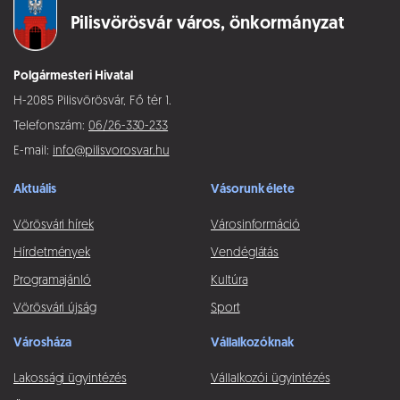
Pilisvörösvár város,
önkormányzat
Polgármesteri Hivatal
H-2085 Pilisvörösvár, Fő tér 1.
Telefonszám:
06/26-330-233
E-mail:
info@pilisvorosvar.hu
Aktuális
Vásorunk élete
Vörösvári hírek
Városinformáció
Hírdetmények
Vendéglátás
Programajánló
Kultúra
Vörösvári újság
Sport
Városháza
Vállalkozóknak
Lakossági ügyintézés
Vállalkozói ügyintézés