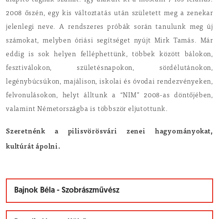
alapító tagnak számít. Így alakult ki a mostani 7 fős felállás.
2008 őszén, egy kis változtatás után született meg a zenekar
jelenlegi neve. A rendszeres próbák során tanulunk meg új
számokat, melyben óriási segítséget nyújt Mirk Tamás. Már
eddig is sok helyen felléphettünk, többek között bálokon,
fesztiválokon, születésnapokon, sördélutánokon,
legénybúcsúkon, majálison, iskolai és óvodai rendezvényeken,
felvonulásokon, helyt álltunk a “NIM” 2008-as döntőjében,
valamint Németországba is többször eljutottunk.
Szeretnénk a pilisvörösvári zenei hagyományokat,
kultúrát ápolni.
Bajnok Béla - Szobrászművész