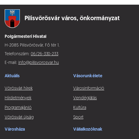
Pilisvörösvár város,
önkormányzat
Polgármesteri Hivatal
H-2085 Pilisvörösvár, Fő tér 1.
Telefonszám:
06/26-330-233
E-mail:
info@pilisvorosvar.hu
Aktuális
Vásorunk élete
Vörösvári hírek
Városinformáció
Hírdetmények
Vendéglátás
Programajánló
Kultúra
Vörösvári újság
Sport
Városháza
Vállalkozóknak