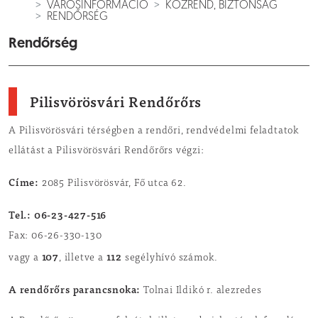
VÁROSINFORMÁCIÓ
KÖZREND, BIZTONSÁG
RENDŐRSÉG
Rendőrség
Pilisvörösvári Rendőrőrs
A Pilisvörösvári térségben a rendőri, rendvédelmi feladtatok
ellátást a Pilisvörösvári Rendőrőrs végzi:
Címe:
2085 Pilisvörösvár, Fő utca 62.
Tel.: 06-23-427-516
Fax: 06-26-330-130
107
112
vagy a
, illetve a
segélyhívó számok.
A rendőrőrs parancsnoka:
Tolnai Ildikó r. alezredes