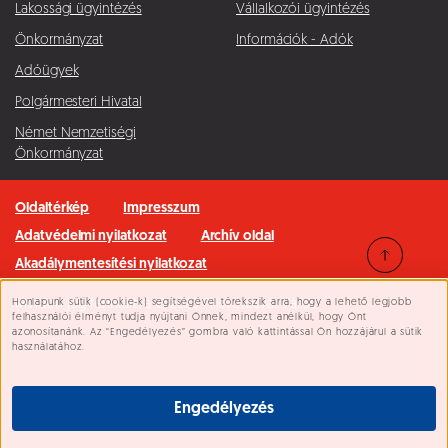
Lakossági ügyintézés
Vállalkozói ügyintézés
Önkormányzat
Információk - Adók
Adóügyek
Polgármesteri Hivatal
Német Nemzetiségi
Önkormányzat
Oldaltérkép
Impresszum
Adatvédelmi nyilatkozat
Archív oldal
Akadálymentesítési nyilatkozat
Honlapunk sütik (cookie-k) segítségével törekszik arra, hogy a lehető legjobb
Minden jog fenntartva © 2026 Pilisvörösvár Város
Süti beállítások
felhasználói élményt tudja nyújtani Önnek, mindezt anélkül, hogy Önt
azonosítanánk. Az “Engedélyezés” gombra való kattintással Ön hozzájárul a sütik
használatához.
Engedélyezés