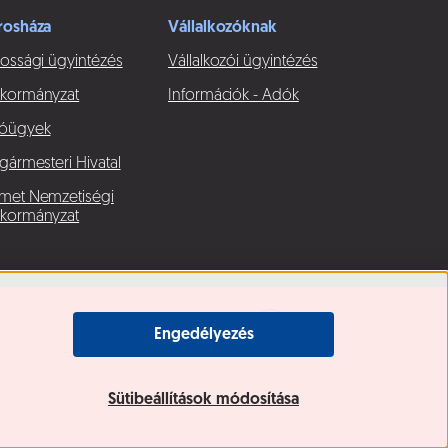
rosháza
Vállalkozóknak
ossági ügyintézés
Vállalkozói ügyintézés
kormányzat
Információk - Adók
óügyek
gármesteri Hivatal
met Nemzetiségi
kormányzat
Engedélyezés
Sütibeállítások módosítása