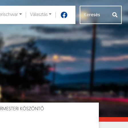
rischwar
Választás
Aloldalak [
]
RMESTERI KÖSZÖNTŐ