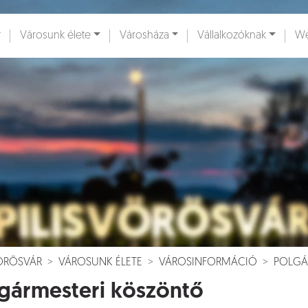
Városunk élete
Városháza
Vállalkozóknak
We
ények [
]
Dokumentumok [
]
VÖRÖSVÁR
VÁROSUNK ÉLETE
VÁROSINFORMÁCIÓ
POLGÁ
gármesteri köszöntő