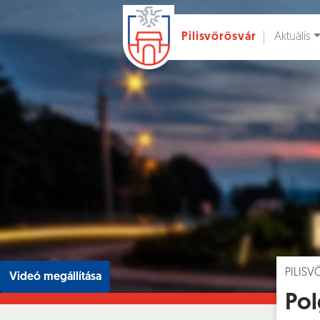
Aktuális
Pilisvörösvár
Ugrás a fő tartalomhoz
Hírek [
]
Esem
PILIS
Videó megállítása
Pol