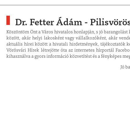
Dr. Fetter Ádám - Pilisvör
Köszöntöm Önt a Város hivatalos honlapján, s jó barangolást
között, akár helyi lakosként vagy vállalkozóként, akár vend
aktuális hírei között a hivatali hirdetmények, tájékoztatók k
Vörösvári Hírek létrejötte óta az internetes hírportál Face
kihasználva a gyors információ közvetítést és a fényképes meg
Jó b