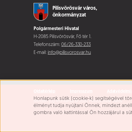
Pilisvörösvár város,
önkormányzat
Polgármesteri Hivatal
H-2085 Pilisvörösvár, Fő tér 1.
Telefonszám:
06/26-330-233
E-mail:
info@pilisvorosvar.hu
Oldaltérkép
Impresszum
Adatvédelmi 
Süti beállítások
Honlapunk sütik (cookie-k) segítségével tör
Minden jog fenntartva © 2026 Pilisvörösvár Város
élményt tudja nyújtani Önnek, mindezt ané
gombra való kattintással Ön hozzájárul a sü