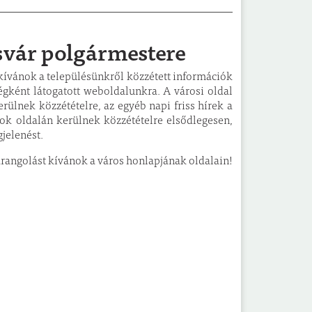
ösvár polgármestere
 kívánok a településünkről közzétett információk
égként látogatott weboldalunkra. A városi oldal
erülnek közzétételre, az egyéb napi friss hírek a
book oldalán kerülnek közzétételre elsődlegesen,
jelenést.
arangolást kívánok a város honlapjának oldalain!