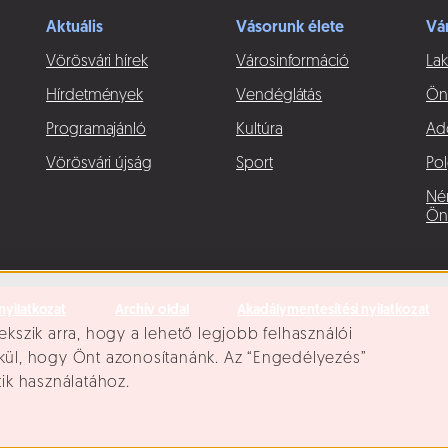
Aktuális
Vásorunk élete
Vá
Vörösvári hírek
Városinformáció
Lak
Hírdetmények
Vendéglátás
Ön
Programajánló
Kultúra
Ad
Vörösvári újság
Sport
Pol
Né
Ön
nyilatkozat
Archív oldal
Akadálymentesítési nyilatkozat
ekszik arra, hogy a lehető legjobb felhasználói
lkül, hogy Önt azonosítanánk. Az “Engedélyezés”
tik használatához.