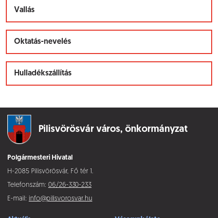
Vallás
Oktatás-nevelés
Hulladékszállítás
Pilisvörösvár város,
önkormányzat
Polgármesteri Hivatal
H-2085 Pilisvörösvár, Fő tér 1.
Telefonszám:
06/26-330-233
E-mail:
info@pilisvorosvar.hu