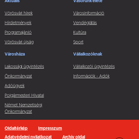
Aktuális
Vásorunk élete
Vörösvári hírek
Városinformáció
Hírdetmények
Vendéglátás
Programajánló
Kultúra
Vörösvári újság
Sport
Városháza
Vállalkozóknak
Lakossági ügyintézés
Vállalkozói ügyintézés
Önkormányzat
Információk - Adók
Adóügyek
Polgármesteri Hivatal
Német Nemzetiségi
Önkormányzat
Oldaltérkép
Impresszum
Adatvédelmi nyilatkozat
Archív oldal