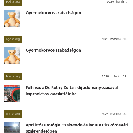
Egészség
2026. április 1.
Gyermekorvos szabadságon
Egészség
2026. március 30.
Gyermekorvos szabadságon
Egészség
2026. március 23.
Felhívás a Dr. Réthy Zoltán-díj adományozásával
kapcsolatos javaslattételre
Egészség
2026. március 20.
Áprilistól Urológiai Szakrendelés indul a Pilisvörösvári
Szakrendelőben