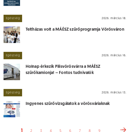
Egészség
2026. március 18.
Teltházas volt a MÁÉSZ szűrőprogramja Vörösváron
Egészség
2026. március 16.
Holnap érkezik Pilisvörösvárra a MÁÉSZ
szűrőkamionja! – Fontos tudnivalók
Egészség
2026. március 13.
Ingyenes szűrővizsgálatok a vörösváriaknak
1
2
3
4
5
6
7
8
9