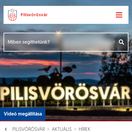
Pilisvörösvár
Ugrás a fő tartalomhoz
Hírek [
]
Események [
]
Dokumentumok [
]
Aloldalak [
]
Videó megállítása
PILISVÖRÖSVÁR
AKTUÁLIS
HÍREK