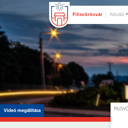
Aktuális
Pilisvörösvár
Ugrás a fő tartalomhoz
Hírek [
]
Esem
PILIS
Videó megállítása