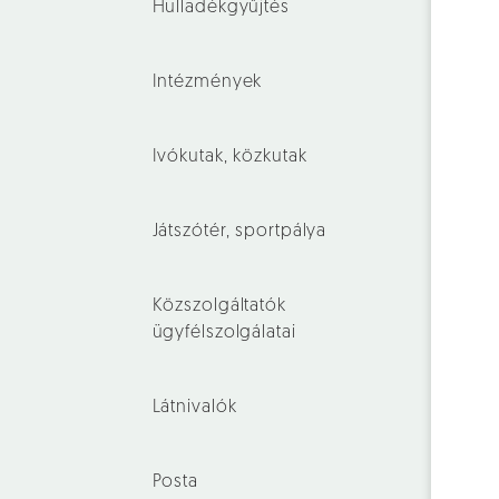
Hulladékgyűjtés
Intézmények
Ivókutak, közkutak
Játszótér, sportpálya
Közszolgáltatók
ügyfélszolgálatai
Látnivalók
Posta