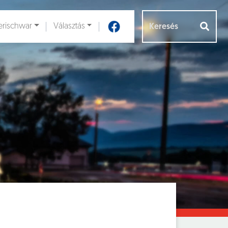
rischwar
Választás
Aloldalak [
]