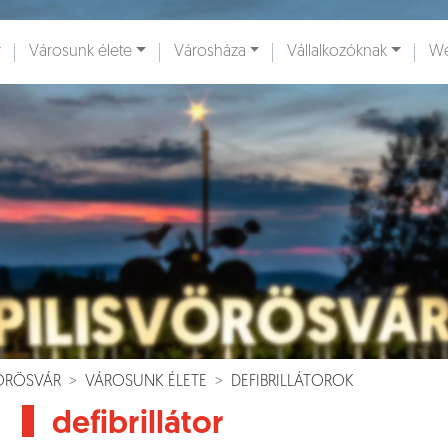
Városunk élete
Városháza
Vállalkozóknak
We
ények [
]
Dokumentumok [
]
VÖRÖSVÁR
VÁROSUNK ÉLETE
DEFIBRILLÁTOROK
defibrillátor