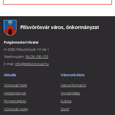
Pilisvörösvár város,
önkormányzat
Polgármesteri Hivatal
H-2085 Pilisvörösvár, Fő tér 1.
Telefonszám:
06/26-330-233
E-mail:
info@pilisvorosvar.hu
Aktuális
Vásorunk élete
Vörösvári hírek
Városinformáció
Hírdetmények
Vendéglátás
Programajánló
Kultúra
Vörösvári újság
Sport