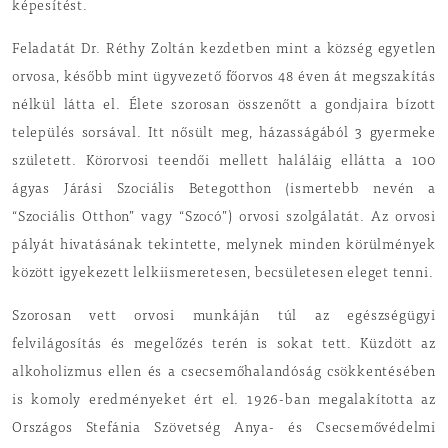
képesítést.
Feladatát Dr. Réthy Zoltán kezdetben mint a község egyetlen
orvosa, később mint ügyvezető főorvos 48 éven át megszakítás
nélkül látta el. Élete szorosan összenőtt a gondjaira bízott
település sorsával. Itt nősült meg, házasságából 3 gyermeke
született. Körorvosi teendői mellett haláláig ellátta a 100
ágyas Járási Szociális Betegotthon (ismertebb nevén a
“Szociális Otthon” vagy “Szocó”) orvosi szolgálatát. Az orvosi
pályát hivatásának tekintette, melynek minden körülmények
között igyekezett lelkiismeretesen, becsületesen eleget tenni.
Szorosan vett orvosi munkáján túl az egészségügyi
felvilágosítás és megelőzés terén is sokat tett. Küzdött az
alkoholizmus ellen és a csecsemőhalandóság csökkentésében
is komoly eredményeket ért el. 1926-ban megalakította az
Országos Stefánia Szövetség Anya- és Csecsemővédelmi