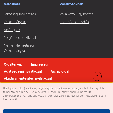
Városháza
Vállalkozóknak
Lakossági ügyintézés
Vállalkozói ügyintézés
Önkormányzat
Információk - Adók
Adóügyek
Polgármesteri Hivatal
Német Nemzetiségi
Önkormányzat
Oldaltérkép
Impresszum
Adatvédelmi nyilatkozat
Archív oldal
Akadálymentesítési nyilatkozat
Honlapunk sütik (cookie-k) segítségével törekszik arra, hogy a lehető legjobb
Minden jog fenntartva © 2026 Pilisvörösvár Város
Süti beállítások
felhasználói élményt tudja nyújtani Önnek, mindezt anélkül, hogy Önt
azonosítanánk. Az “Engedélyezés” gombra való kattintással Ön hozzájárul a sütik
használatához.