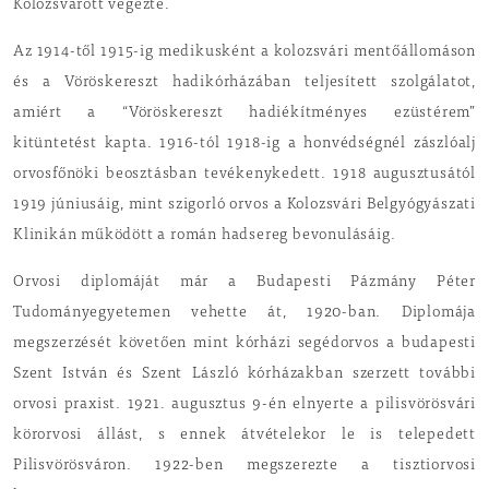
Kolozsvárott végezte.
Az 1914-től 1915-ig medikusként a kolozsvári mentőállomáson
és a Vöröskereszt hadikórházában teljesített szolgálatot,
amiért a “Vöröskereszt hadiékítményes ezüstérem”
kitüntetést kapta. 1916-tól 1918-ig a honvédségnél zászlóalj
orvosfőnöki beosztásban tevékenykedett. 1918 augusztusától
1919 júniusáig, mint szigorló orvos a Kolozsvári Belgyógyászati
Klinikán működött a román hadsereg bevonulásáig.
Orvosi diplomáját már a Budapesti Pázmány Péter
Tudományegyetemen vehette át, 1920-ban. Diplomája
megszerzését követően mint kórházi segédorvos a budapesti
Szent István és Szent László kórházakban szerzett további
orvosi praxist. 1921. augusztus 9-én elnyerte a pilisvörösvári
körorvosi állást, s ennek átvételekor le is telepedett
Pilisvörösváron. 1922-ben megszerezte a tisztiorvosi