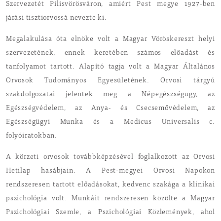
Szervezetét Pilisvörösváron, amiért Pest megye 1927-ben
járási tisztiorvossá nevezte ki.
Megalakulása óta elnöke volt a Magyar Vöröskereszt helyi
szervezetének, ennek keretében számos előadást és
tanfolyamot tartott. Alapító tagja volt a Magyar Általános
Orvosok Tudományos Egyesületének. Orvosi tárgyú
szakdolgozatai jelentek meg a Népegészségügy, az
Egészségvédelem, az Anya- és Csecsemővédelem, az
Egészségügyi Munka és a Medicus Universalis c.
folyóiratokban.
A körzeti orvosok továbbképzésével foglalkozott az Orvosi
Hetilap hasábjain. A Pest-megyei Orvosi Napokon
rendszeresen tartott előadásokat, kedvenc szakága a klinikai
pszichológia volt. Munkáit rendszeresen közölte a Magyar
Pszichológiai Szemle, a Pszichológiai Közlemények, ahol