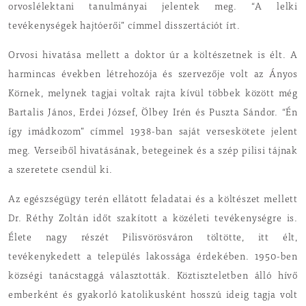
orvoslélektani tanulmányai jelentek meg. “A lelki
tevékenységek hajtóerői” címmel disszertációt írt.
Orvosi hivatása mellett a doktor úr a költészetnek is élt. A
harmincas években létrehozója és szervezője volt az Ányos
Körnek, melynek tagjai voltak rajta kívül többek között még
Bartalis János, Erdei József, Ölbey Irén és Puszta Sándor. “Én
így imádkozom” címmel 1938-ban saját verseskötete jelent
meg. Verseiből hivatásának, betegeinek és a szép pilisi tájnak
a szeretete csendül ki.
Az egészségügy terén ellátott feladatai és a költészet mellett
Dr. Réthy Zoltán időt szakított a közéleti tevékenységre is.
Élete nagy részét Pilisvörösváron töltötte, itt élt,
tevékenykedett a település lakossága érdekében. 1950-ben
községi tanácstaggá választották. Köztiszteletben álló hívő
emberként és gyakorló katolikusként hosszú ideig tagja volt