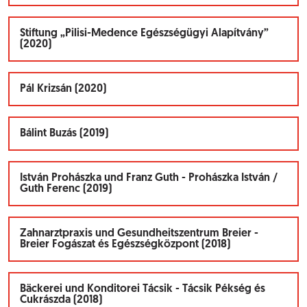
Stiftung „Pilisi-Medence Egészségügyi Alapítvány”
(2020)
Pál Krizsán (2020)
Bálint Buzás (2019)
István Prohászka und Franz Guth - Prohászka István /
Guth Ferenc (2019)
Zahnarztpraxis und Gesundheitszentrum Breier -
Breier Fogászat és Egészségközpont (2018)
Bäckerei und Konditorei Tácsik - Tácsik Pékség és
Cukrászda (2018)