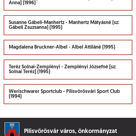
Anna] (1996)
Susanne Gábeli-Manhertz - Manhertz Mátyásné (sz:
Gábeli Zsuzsanna) (1995)
Magdalena Bruckner-Albel - Albel Attiláné (1995)
Teréz Solnai-Zemplényi - Zemplényi Józsefné [sz:
Solnai Teréz] (1995)
Werischwarer Sportclub - Pilisvörösvári Sport Club
(1994)
Pilisvörösvár város,
önkormányzat