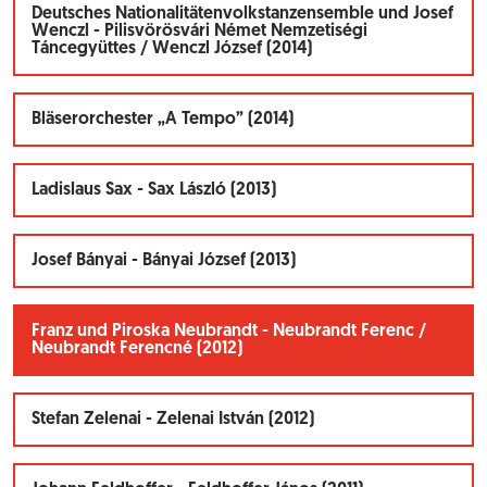
Deutsches Nationalitätenvolkstanzensemble und Josef
Wenczl - Pilisvörösvári Német Nemzetiségi
Táncegyüttes / Wenczl József (2014)
Bläserorchester „A Tempo” (2014)
Ladislaus Sax - Sax László (2013)
Josef Bányai - Bányai József (2013)
Franz und Piroska Neubrandt - Neubrandt Ferenc /
Neubrandt Ferencné (2012)
Stefan Zelenai - Zelenai István (2012)