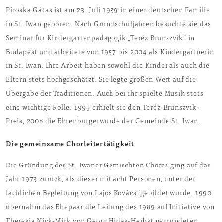
Piroska Gátas ist am 23. Juli 1939 in einer deutschen Familie
in St. Iwan geboren. Nach Grundschuljahren besuchte sie das
Seminar für Kindergartenpädagogik „Teréz Brunszvik” in
Budapest und arbeitete von 1957 bis 2004 als Kindergärtnerin
in St. Iwan. Ihre Arbeit haben sowohl die Kinder als auch die
Eltern stets hochgeschätzt. Sie legte großen Wert auf die
Übergabe der Traditionen. Auch bei ihr spielte Musik stets
eine wichtige Rolle. 1995 erhielt sie den Teréz-Brunszvik-
Preis, 2008 die Ehrenbürgerwürde der Gemeinde St. Iwan.
Die gemeinsame Chorleitertätigkeit
Die Gründung des St. Iwaner Gemischten Chores ging auf das
Jahr 1973 zurück, als dieser mit acht Personen, unter der
fachlichen Begleitung von Lajos Kovács, gebildet wurde. 1990
übernahm das Ehepaar die Leitung des 1989 auf Initiative von
Theresia Nick-Mirk von Georg Hidas-Herbst gegründeten