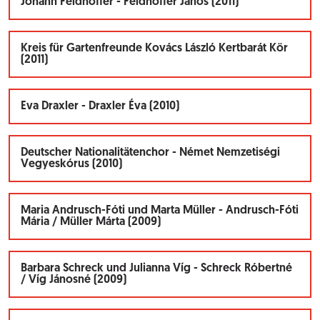
Johann Feldhoffer - Feldhoffer János (2011)
Kreis für Gartenfreunde Kovács László Kertbarát Kör
(2011)
Eva Draxler - Draxler Éva (2010)
Deutscher Nationalitätenchor - Német Nemzetiségi
Vegyeskórus (2010)
Maria Andrusch-Fóti und Marta Müller - Andrusch-Fóti
Mária / Müller Márta (2009)
Barbara Schreck und Julianna Víg - Schreck Róbertné
/ Víg Jánosné (2009)