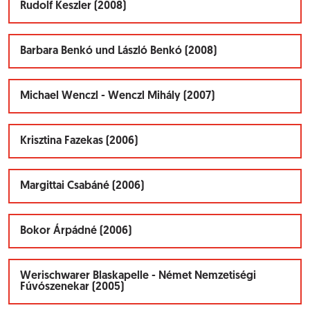
Rudolf Keszler (2008)
Barbara Benkó und László Benkó (2008)
Michael Wenczl - Wenczl Mihály (2007)
Krisztina Fazekas (2006)
Margittai Csabáné (2006)
Bokor Árpádné (2006)
Werischwarer Blaskapelle - Német Nemzetiségi
Fúvószenekar (2005)