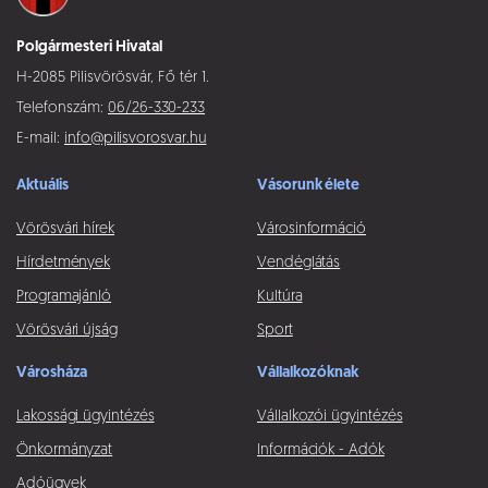
Polgármesteri Hivatal
H-2085 Pilisvörösvár, Fő tér 1.
Telefonszám:
06/26-330-233
E-mail:
info@pilisvorosvar.hu
Aktuális
Vásorunk élete
Vörösvári hírek
Városinformáció
Hírdetmények
Vendéglátás
Programajánló
Kultúra
Vörösvári újság
Sport
Városháza
Vállalkozóknak
Lakossági ügyintézés
Vállalkozói ügyintézés
Önkormányzat
Információk - Adók
Adóügyek