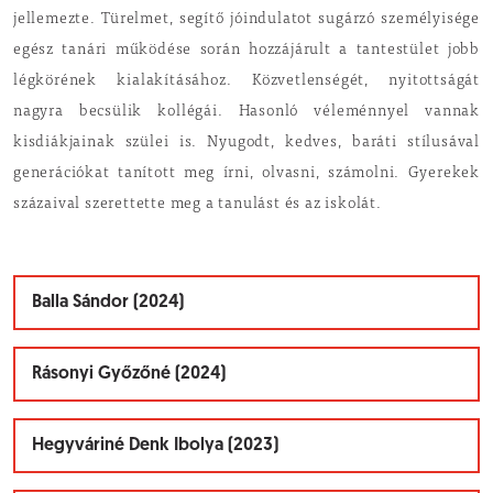
jellemezte. Türelmet, segítő jóindulatot sugárzó személyisége
egész tanári működése során hozzá­járult a tantestület jobb
légkörének kialakításá­hoz. Közvetlenségét, nyitottságát
nagyra becsülik kollégái. Hasonló véleménnyel vannak
kisdiákja­inak szülei is. Nyugodt, kedves, baráti stílusával
generációkat tanított meg írni, olvasni, számolni. Gyerekek
százaival szerettette meg a tanulást és az iskolát.
Balla Sándor (2024)
Rásonyi Győzőné (2024)
Hegyváriné Denk Ibolya (2023)