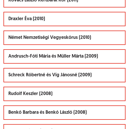
Kovács László Kertbarát Kör (2011)
Draxler Éva (2010)
Német Nemzetiségi Vegyeskórus (2010)
Andrusch-Fóti Mária és Müller Márta (2009)
Schreck Róbertné és Víg Jánosné (2009)
Rudolf Keszler (2008)
Benkó Barbara és Benkó László (2008)