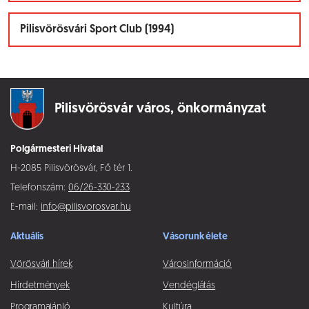
Pilisvörösvári Sport Club (1994)
Pilisvörösvár város,
önkormányzat
Polgármesteri Hivatal
H-2085 Pilisvörösvár, Fő tér 1.
Telefonszám:
06/26-330-233
E-mail:
info@pilisvorosvar.hu
Aktuális
Vásorunk élete
Vörösvári hírek
Városinformáció
Hírdetmények
Vendéglátás
Programajánló
Kultúra