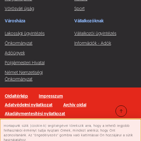
Vörösvári újság
Sport
Városháza
Vállalkozóknak
Lakossági ügyintézés
Vállalkozói ügyintézés
Önkormányzat
Információk - Adók
Adóügyek
Polgármesteri Hivatal
Német Nemzetiségi
Önkormányzat
Oldaltérkép
Impresszum
Adatvédelmi nyilatkozat
Archív oldal
Akadálymentesítési nyilatkozat
Honlapunk sütik (cookie-k) segítségével törekszik arra, hogy a lehető legjobb
Minden jog fenntartva © 2026 Pilisvörösvár Város
Süti beállítások
felhasználói élményt tudja nyújtani Önnek, mindezt anélkül, hogy Önt
azonosítanánk. Az “Engedélyezés” gombra való kattintással Ön hozzájárul a sütik
használatához.