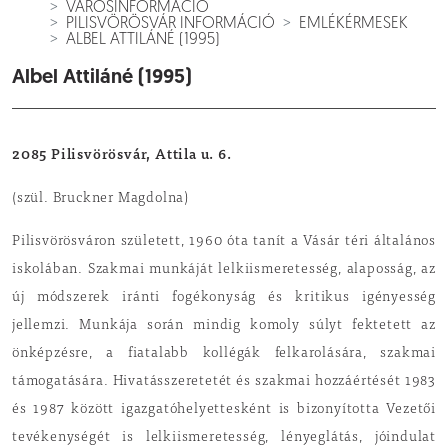
VÁROSINFORMÁCIÓ
PILISVÖRÖSVÁR INFORMÁCIÓ
EMLÉKÉRMESEK
ALBEL ATTILÁNÉ (1995)
Albel Attiláné (1995)
2085 Pilisvörösvár, Attila u. 6.
(szül. Bruckner Magdolna)
Pilisvörösváron szü­letett, 1960 óta tanít a Vásár téri általános
iskolában. Szakmai munkáját lelkiismere­tesség, alaposság, az
új módszerek iránti fogé­konyság és kritikus igényesség
jellemzi. Munkája során mindig komoly súlyt fektetett az
önképzésre, a fiata­labb kollégák felkarolá­sára, szakmai
támogatására. Hivatásszeretetét és szakmai hozzáértését 1983
és 1987 között igazga­tóhelyettesként is bizonyította Vezetői
tevékeny­ségét is lelkiismeretesség, lényeglátás, jóindulat