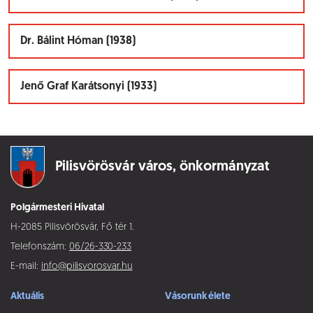
Dr. Bálint Hóman (1938)
Jenő Graf Karátsonyi (1933)
Pilisvörösvár város,
önkormányzat
Polgármesteri Hivatal
H-2085 Pilisvörösvár, Fő tér 1.
Telefonszám:
06/26-330-233
E-mail:
info@pilisvorosvar.hu
Aktuális
Vásorunk élete