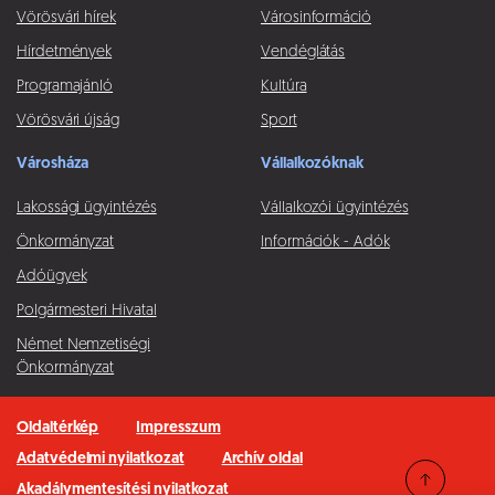
Vörösvári hírek
Városinformáció
Hírdetmények
Vendéglátás
Programajánló
Kultúra
Vörösvári újság
Sport
Városháza
Vállalkozóknak
Lakossági ügyintézés
Vállalkozói ügyintézés
Önkormányzat
Információk - Adók
Adóügyek
Polgármesteri Hivatal
Német Nemzetiségi
Önkormányzat
Oldaltérkép
Impresszum
Adatvédelmi nyilatkozat
Archív oldal
Akadálymentesítési nyilatkozat