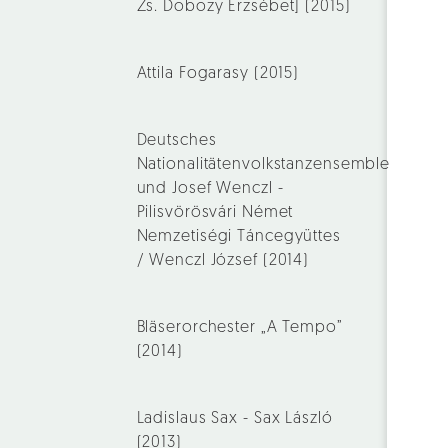
Zs. Dobozy Erzsébet] (2015)
Attila Fogarasy (2015)
Deutsches
Nationalitätenvolkstanzensemble
und Josef Wenczl -
Pilisvörösvári Német
Nemzetiségi Táncegyüttes
/ Wenczl József (2014)
Bläserorchester „A Tempo”
(2014)
Ladislaus Sax - Sax László
(2013)