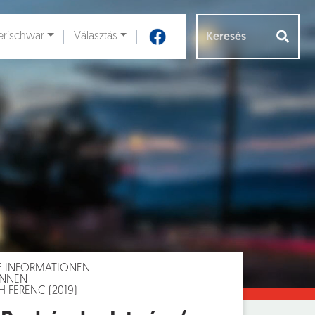
rischwar
Választás
Aloldalak [
]
E INFORMATIONEN
INNEN
 FERENC (2019)