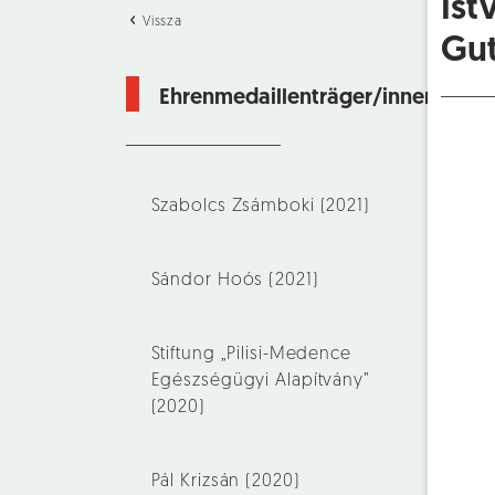
Ist
Vissza
Gut
Ehrenmedaillenträger/innen
Szabolcs Zsámboki (2021)
Sándor Hoós (2021)
Stiftung „Pilisi-Medence
Egészségügyi Alapítvány”
(2020)
Pál Krizsán (2020)