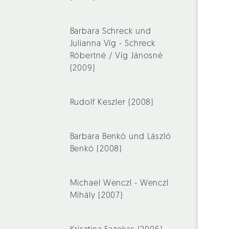
Barbara Schreck und
Julianna Víg - Schreck
Róbertné / Víg Jánosné
(2009)
Rudolf Keszler (2008)
Barbara Benkó und László
Benkó (2008)
Michael Wenczl - Wenczl
Mihály (2007)