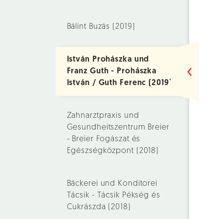
Bálint Buzás (2019)
István Prohászka und
Franz Guth - Prohászka
István / Guth Ferenc (2019)
Zahnarztpraxis und
Gesundheitszentrum Breier
- Breier Fogászat és
Egészségközpont (2018)
Bäckerei und Konditorei
Tácsik - Tácsik Pékség és
Cukrászda (2018)