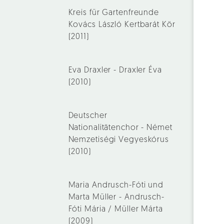
Kreis für Gartenfreunde
Kovács László Kertbarát Kör
(2011)
Eva Draxler - Draxler Éva
(2010)
Deutscher
Nationalitätenchor - Német
Nemzetiségi Vegyeskórus
(2010)
Maria Andrusch-Fóti und
Marta Müller - Andrusch-
Fóti Mária / Müller Márta
(2009)