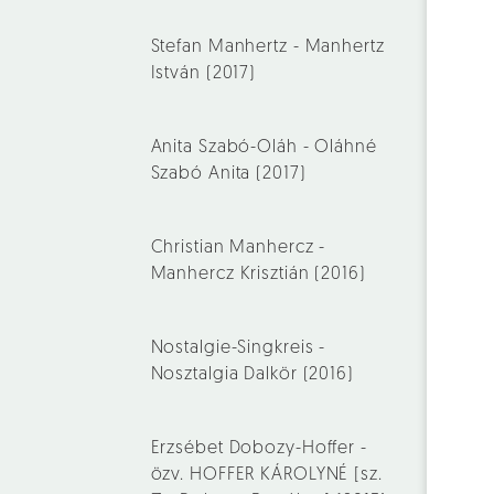
Stefan Manhertz - Manhertz
István (2017)
Anita Szabó-Oláh - Oláhné
Szabó Anita (2017)
Christian Manhercz -
Manhercz Krisztián (2016)
Nostalgie-Singkreis -
Nosztalgia Dalkör (2016)
Erzsébet Dobozy-Hoffer -
özv. HOFFER KÁROLYNÉ [sz.