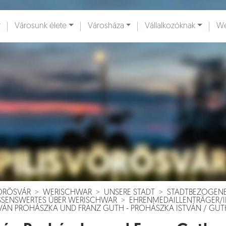
Városunk élete
Városháza
Vállalkozóknak
We
ények [
]
Dokumentumok [
]
VÖRÖSVÁR
WERISCHWAR
UNSERE STADT
STADTBEZOGEN
SSENSWERTES ÜBER WERISCHWAR
EHRENMEDAILLENTRÄGER/
VÁN PROHÁSZKA UND FRANZ GUTH - PROHÁSZKA ISTVÁN / GUTH