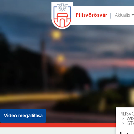
Aktuális
Pilisvörösvár
Ugrás a fő tartalomhoz
Hírek [
]
Esem
PILIS
Videó megállítása
WI
IST