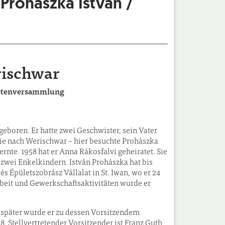
 Prohászka István /
rischwar
netenversammlung
eboren. Er hatte zwei Geschwister, sein Vater
sie nach Werischwar – hier besuchte Prohászka
ernte. 1958 hat er Anna Rákosfalvi geheiratet. Sie
zwei Enkelkindern. István Prohászka hat bis
 Épületszobrász Vállalat in St. Iwan, wo er 24
Arbeit und Gewerkschaftsaktivitäten wurde er
re später wurde er zu dessen Vorsitzendem
. Stellvertretender Vorsitzender ist Franz Guth,