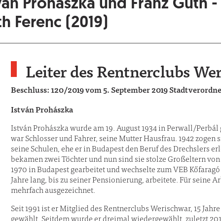
ván Prohászka und Franz Guth -
h Ferenc (2019)
Leiter des Rentnerclubs We
Beschluss: 120/2019 vom 5. September 2019 Stadtverord
István Prohászka
István Prohászka wurde am 19. August 1934 in Perwall/Perbál g
war Schlosser und Fahrer, seine Mutter Hausfrau. 1942 zogen 
seine Schulen, ehe er in Budapest den Beruf des Drechslers erl
bekamen zwei Töchter und nun sind sie stolze Großeltern von 
1970 in Budapest gearbeitet und wechselte zum VEB Kőfaragó és
Jahre lang, bis zu seiner Pensionierung, arbeitete. Für seine 
mehrfach ausgezeichnet.
Seit 1991 ist er Mitglied des Rentnerclubs Werischwar, 15 Jah
gewählt. Seitdem wurde er dreimal wiedergewählt, zuletzt 2018