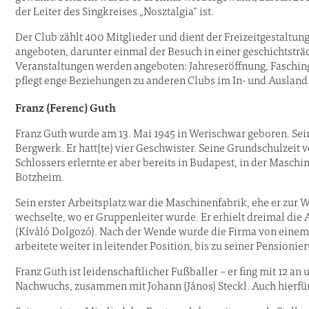
der Leiter des Singkreises „Nosztalgia” ist.
Der Club zählt 400 Mitglieder und dient der Freizeitgestaltung
angeboten, darunter einmal der Besuch in einer geschichtsträ
Veranstaltungen werden angeboten: Jahreseröffnung, Faschings
pflegt enge Beziehungen zu anderen Clubs im In- und Ausland
Franz (Ferenc) Guth
Franz Guth wurde am 13. Mai 1945 in Werischwar geboren. Sein
Bergwerk. Er hatt(te) vier Geschwister. Seine Grundschulzeit 
Schlossers erlernte er aber bereits in Budapest, in der Maschi
Botzheim.
Sein erster Arbeitsplatz war die Maschinenfabrik, ehe er zur
wechselte, wo er Gruppenleiter wurde. Er erhielt dreimal di
(Kíváló Dolgozó). Nach der Wende wurde die Firma von einem
arbeitete weiter in leitender Position, bis zu seiner Pensionie
Franz Guth ist leidenschaftlicher Fußballer – er fing mit 12 an 
Nachwuchs, zusammen mit Johann (János) Steckl. Auch hierfü