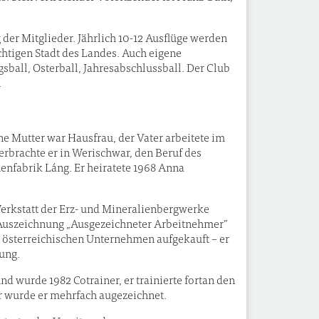
 der Mitglieder. Jährlich 10-12 Ausflüge werden
chtigen Stadt des Landes. Auch eigene
ball, Osterball, Jahresabschlussball. Der Club
.
e Mutter war Hausfrau, der Vater arbeitete im
verbrachte er in Werischwar, den Beruf des
nenfabrik Láng. Er heiratete 1968 Anna
 Werkstatt der Erz- und Mineralienbergwerke
e Auszeichnung „Ausgezeichneter Arbeitnehmer”
 österreichischen Unternehmen aufgekauft – er
rung.
und wurde 1982 Cotrainer, er trainierte fortan den
r wurde er mehrfach augezeichnet.