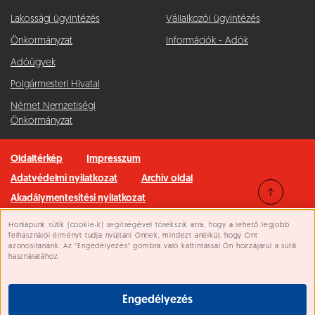
Lakossági ügyintézés
Vállalkozói ügyintézés
Önkormányzat
Információk - Adók
Adóügyek
Polgármesteri Hivatal
Német Nemzetiségi
Önkormányzat
Oldaltérkép
Impresszum
Adatvédelmi nyilatkozat
Archív oldal
Akadálymentesítési nyilatkozat
Honlapunk sütik (cookie-k) segítségével törekszik arra, hogy a lehető legjobb
Minden jog fenntartva © 2026 Pilisvörösvár Város
Süti beállítások
felhasználói élményt tudja nyújtani Önnek, mindezt anélkül, hogy Önt
azonosítanánk. Az “Engedélyezés” gombra való kattintással Ön hozzájárul a sütik
használatához.
Engedélyezés