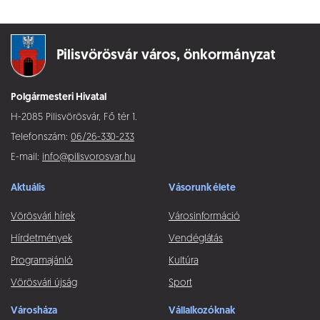
Pilisvörösvár város,
önkormányzat
Polgármesteri Hivatal
H-2085 Pilisvörösvár, Fő tér 1.
Telefonszám:
06/26-330-233
E-mail:
info@pilisvorosvar.hu
Aktuális
Vásorunk élete
Vörösvári hírek
Városinformáció
Hírdetmények
Vendéglátás
Programajánló
Kultúra
Vörösvári újság
Sport
Városháza
Vállalkozóknak