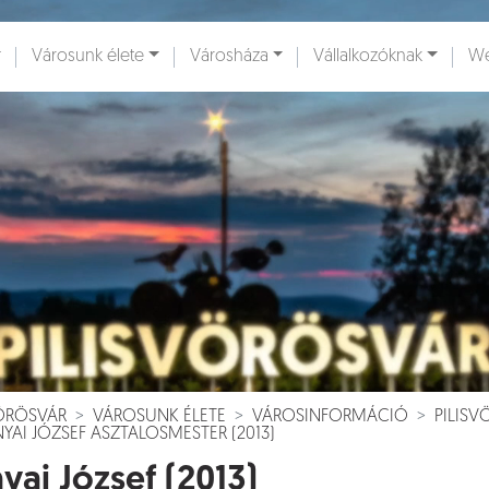
Városunk élete
Városháza
Vállalkozóknak
We
ények [
]
Dokumentumok [
]
VÖRÖSVÁR
VÁROSUNK ÉLETE
VÁROSINFORMÁCIÓ
PILIS
YAI JÓZSEF ASZTALOSMESTER (2013)
yai József (2013)