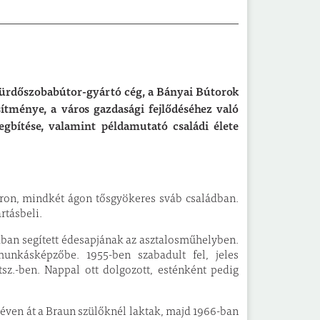
fürdőszobabútor-gyártó cég, a Bányai Bútorok
sítménye, a város gazdasági fejlődéséhez való
egbítése, valamint példamutató családi élete
váron, mindkét ágon tősgyökeres sváb családban.
rtásbeli.
rában segített édesapjának az asztalosműhelyben.
unkásképzőbe. 1955-ben szabadult fel, jeles
tsz.-ben. Nappal ott dolgozott, esténként pedig
t éven át a Braun szülőknél laktak, majd 1966-ban