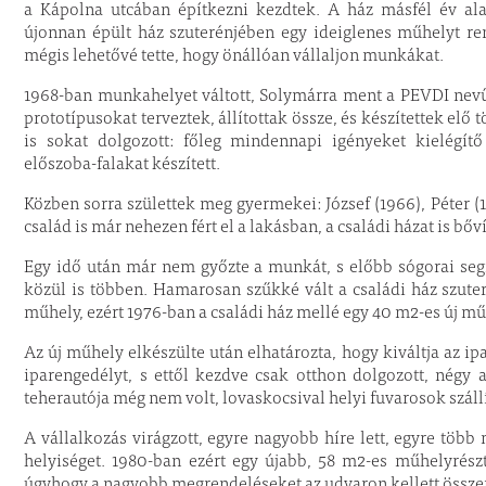
a Kápolna utcában építkezni kezdtek. A ház másfél év alat
újonnan épült ház szuterénjében egy ideiglenes műhelyt re
mégis lehetővé tette, hogy önállóan vállaljon munkákat.
1968-ban munkahelyet váltott, Solymárra ment a PEVDI nevű 
prototípusokat terveztek, állítottak össze, és készítettek e
is sokat dolgozott: főleg mindennapi igényeket kielégítő 
előszoba-falakat készített.
Közben sorra születtek meg gyermekei: József (1966), Péter (19
család is már nehezen fért el a lakásban, a családi házat is bőv
Egy idő után már nem győzte a munkát, s előbb sógorai segí
közül is többen. Hamarosan szűkké vált a családi ház szuter
műhely, ezért 1976-ban a családi ház mellé egy 40 m2-es új mű
Az új műhely elkészülte után elhatározta, hogy kiváltja az ip
iparengedélyt, s ettől kezdve csak otthon dolgozott, négy 
teherautója még nem volt, lovaskocsival helyi fuvarosok szál
A vállalkozás virágzott, egyre nagyobb híre lett, egyre töb
helyiséget. 1980-ban ezért egy újabb, 58 m2-es műhelyrészt 
úgyhogy a nagyobb megrendeléseket az udvaron kellett össze