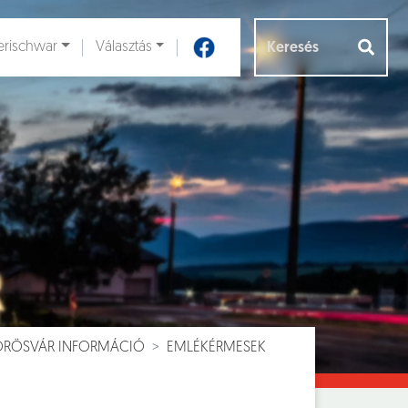
rischwar
Választás
Aloldalak [
]
VÖRÖSVÁR INFORMÁCIÓ
EMLÉKÉRMESEK