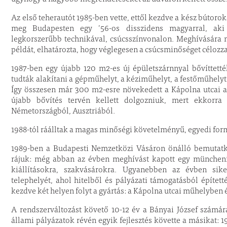
Az első teherautót 1985-ben vette, ettől kezdve a kész bútorok
meg Budapesten egy ’56-os disszidens magyarral, aki 
legkorszerűbb technikával, csúcsszínvonalon. Meghívására m
példát, elhatározta, hogy véglegesen a csúcsminőséget célozz
1987-ben egy újabb 120 m2-es új épületszárnnyal bővíttett
tudták alakítani a gépműhelyt, a kéziműhelyt, a festőműhelyt,
Így összesen már 300 m2-esre növekedett a Kápolna utcai a
újabb bővítés tervén kellett dolgozniuk, mert ekkorr
Németországból, Ausztriából.
1988-tól ráálltak a magas minőségi követelményű, egyedi fo
1989-ben a Budapesti Nemzetközi Vásáron önálló bemutatko
rájuk: még abban az évben meghívást kapott egy müncheni k
kiállításokra, szakvásárokra. Ugyanebben az évben si
telephelyét, ahol hitelből és pályázati támogatásból építe
kezdve két helyen folyt a gyártás: a Kápolna utcai műhelyben é
A rendszerváltozást követő 10-12 év a Bányai József számár
állami pályázatok révén egyik fejlesztés követte a másikat: