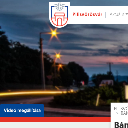
Aktuális
Pilisvörösvár
Ugrás a fő tartalomhoz
Hírek [
]
Esem
PILIS
Videó megállítása
BÁN
Bán