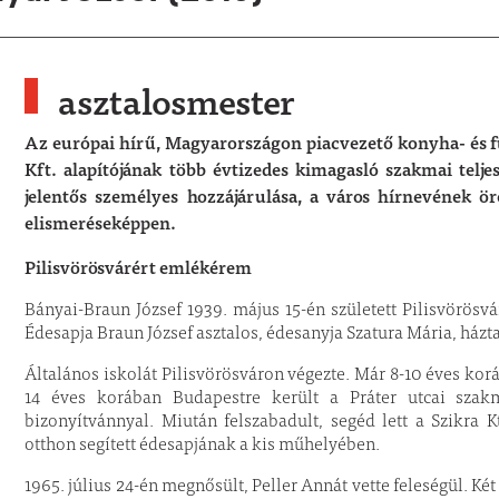
asztalosmester
Az európai hírű, Magyarországon piacvezető konyha- és 
Kft. alapítójának több évtizedes kimagasló szakmai telje
jelentős személyes hozzájárulása, a város hírnevének ör
elismeréseképpen.
Pilisvörösvárért emlékérem
Bányai-Braun József 1939. május 15-én született Pilisvörös
Édesapja Braun József asztalos, édesanyja Szatura Mária, házta
Általános iskolát Pilisvörösváron végezte. Már 8-10 éves ko
14 éves korában Budapestre került a Práter utcai szakm
bizonyítvánnyal. Miután felszabadult, segéd lett a Szikra K
otthon segített édesapjának a kis műhelyében.
1965. július 24-én megnősült, Peller Annát vette feleségül. Ké