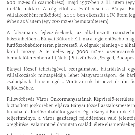
600 m2-es új csarnokrész), majd 1997-ben a III. ütem (eg
irodák, raktár). A cég ettől az évtől viseli a Bányai Bú
vállalkozóként működött). 2000-ben elkészült a IV. ütem (e
évben az V. ütem (egy 200 m2-es bemutatóterem).
A folyamatos fejlesztéseknek, az alkalmazott csúcste
köszönhetően a Bányai Bútorok Kft. ma a legjelentősebb magy
fürdőszobabútor terén piacvezető. A cégnek jelenleg 50 alka
körül mozog. A termelés egy 3000 m2-es üzemcsarnokb
bemutatóteremben állítják ki (Pilisvörösvár, Szeged, Budapest
Bányai József tehetségével, szorgalmával, kitartásával egy
vállalkozások mintapéldája lehet Magyarországon, de bá
családjának, hanem egész Vörösvárnak hírnevet és dicsősé
fejlődéséhez.
Pilisvörösvár Város Önkormányzatának Képviselő-testülete 
biztosított jogkörében eljárva Bányai József asztalosmeste
konyha- és fürdőszobabútor-gyártó cég, a Bányai Bútorok Kft
teljesítménye, a város gazdasági fejlődéséhez való jelent
öregbítése, valamint példamutató családi élete elismerések