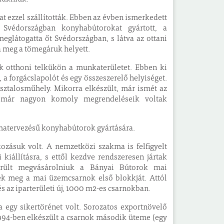
at ezzel szállították. Ebben az évben ismerkedett
Svédországban konyhabútorokat gyártott, a
eglátogatta őt Svédországban, s látva az ottani
a meg a tömegáruk helyett.
ék otthoni telkükön a munkaterületet. Ebben ki
 a forgácslapolót és egy összeszerelő helyiséget.
sztalosműhely. Mikorra elkészült, már ismét az
a már nagyon komoly megrendeléseik voltak
rmatervezésű konyhabútorok gyártására.
zásuk volt. A nemzetközi szakma is felfigyelt
iállításra, s ettől kezdve rendszeresen jártak
került megvásárolniuk a Bányai Bútorok mai
tték meg a mai üzemcsarnok első blokkját. Attól
s az iparterületi új, 1000 m2-es csarnokban.
a egy sikertörénet volt. Sorozatos exportnövelő
 1994-ben elkészült a csarnok második üteme (egy