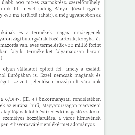
y újabb 600 m2-es csarnokrész: szerelőműhely,
torok Kft. nevet (addig Bányai József egyéni
gy 350 m2 területű raktár), a még ugyanebben az
chnikának és a termékek magas minőségének
arországi bútorgyárak közé tartozik, konyha- és
lmazottja van, éves termelésük 500 millió forint
an folyik, termékeiket folyamatosan három
).
 olyan vállalatot épített fel, amely a családi
rhol Európában is. Ezzel nemcsak magának és
get szerzett, jelentősen hozzájárult városunk
a 6/1993. (III. 4.) önkormányzati rendeletében
rnek az európai hírű, Magyarországon piacvezető
. alapítójának több évtizedes kimagasló szakmai
ős személyes hozzájárulása, a város hírnevének
éppen Pilisvörösvárért emlékérmet adományoz.