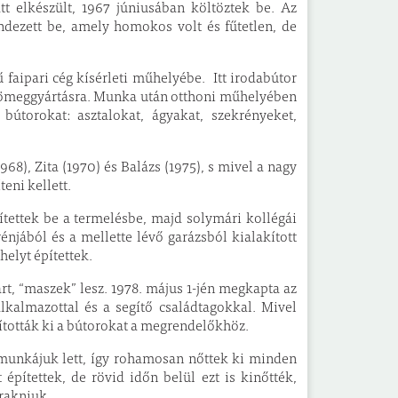
t elkészült, 1967 júniusában költöztek be. Az
ndezett be, amely homokos volt és fűtetlen, de
faipari cég kísérleti műhelyébe. Itt irodabútor
lő tömeggyártásra. Munka után otthoni műhelyében
bútorokat: asztalokat, ágyakat, szekrényeket,
68), Zita (1970) és Balázs (1975), s mivel a nagy
íteni kellett.
tettek be a termelésbe, majd solymári kollégái
énjából és a mellette lévő garázsból kialakított
helyt építettek.
art, “maszek” lesz. 1978. május 1-jén megkapta az
alkalmazottal és a segítő családtagokkal. Mivel
lították ki a bútorokat a megrendelőkhöz.
b munkájuk lett, így rohamosan nőttek ki minden
építettek, de rövid időn belül ezt is kinőtték,
rakniuk.