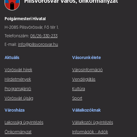
Pilisvörösvár város,
önkormányzat
Polgármesteri Hivatal
H-2085 Pilisvörösvár, Fő tér 1.
Telefonszám:
06/26-330-233
E-mail:
info@pilisvorosvar.hu
Aktuális
Vásorunk élete
Vörösvári hírek
Városinformáció
Hírdetmények
Vendéglátás
Programajánló
Kultúra
Vörösvári újság
Sport
Városháza
Vállalkozóknak
Lakossági ügyintézés
Vállalkozói ügyintézés
Önkormányzat
Információk - Adók