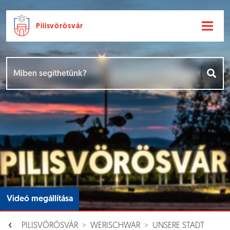
Pilisvörösvár
Ugrás a fő tartalomhoz
Hírek [
]
Események [
]
Dokumentumok [
]
Aloldalak [
]
Videó megállítása
PILISVÖRÖSVÁR
WERISCHWAR
UNSERE STADT