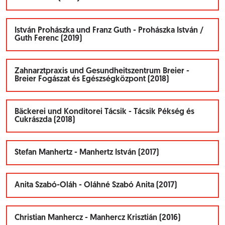
István Prohászka und Franz Guth - Prohászka István /
Guth Ferenc (2019)
Zahnarztpraxis und Gesundheitszentrum Breier -
Breier Fogászat és Egészségközpont (2018)
Bäckerei und Konditorei Tácsik - Tácsik Pékség és
Cukrászda (2018)
Stefan Manhertz - Manhertz István (2017)
Anita Szabó-Oláh - Oláhné Szabó Anita (2017)
Christian Manhercz - Manhercz Krisztián (2016)