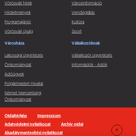
Vörösvári hírek
Városinformáció
Hírdetmények
Vendéglátás
Programajánló
Kultúra
Vörösvári újság
Sport
Városháza
Vállalkozóknak
Lakossági ügyintézés
Vállalkozói ügyintézés
Önkormányzat
Információk - Adók
Adóügyek
Polgármesteri Hivatal
Német Nemzetiségi
Önkormányzat
Oldaltérkép
Impresszum
Adatvédelmi nyilatkozat
Archív oldal
Akadálymentesítési nyilatkozat