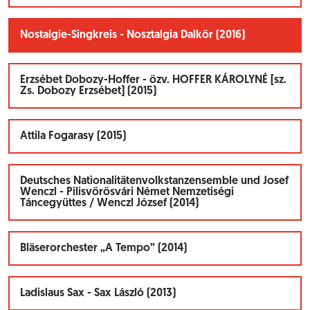
Nostalgie-Singkreis - Nosztalgia Dalkör (2016)
Erzsébet Dobozy-Hoffer - özv. HOFFER KÁROLYNÉ [sz.
Zs. Dobozy Erzsébet] (2015)
Attila Fogarasy (2015)
Deutsches Nationalitätenvolkstanzensemble und Josef
Wenczl - Pilisvörösvári Német Nemzetiségi
Táncegyüttes / Wenczl József (2014)
Bläserorchester „A Tempo” (2014)
Ladislaus Sax - Sax László (2013)