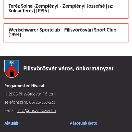
Teréz Solnai-Zemplényi - Zemplényi Józsefné [sz:
Solnai Teréz] (1995)
Werischwarer Sportclub - Pilisvörösvári Sport Club
(1994)
Pilisvörösvár város,
önkormányzat
Polgármesteri Hivatal
H-2085 Pilisvörösvár, Fő tér 1.
Telefonszám:
06/26-330-233
E-mail:
info@pilisvorosvar.hu
Aktuális
Vásorunk élete