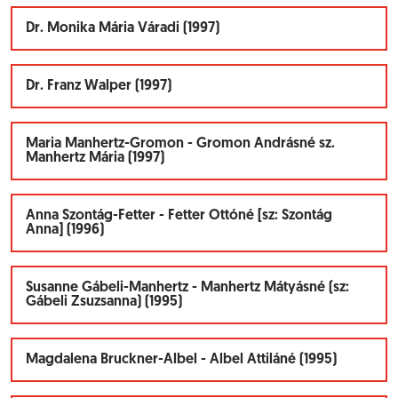
Dr. Monika Mária Váradi (1997)
Dr. Franz Walper (1997)
Maria Manhertz-Gromon - Gromon Andrásné sz.
Manhertz Mária (1997)
Anna Szontág-Fetter - Fetter Ottóné [sz: Szontág
Anna] (1996)
Susanne Gábeli-Manhertz - Manhertz Mátyásné (sz:
Gábeli Zsuzsanna) (1995)
Magdalena Bruckner-Albel - Albel Attiláné (1995)