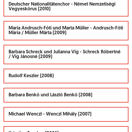
Deutscher Nationalitätenchor - Német Nemzetiségi
Vegyeskórus (2010)
Maria Andrusch-Fóti und Marta Müller - Andrusch-Fóti
Mária / Müller Márta (2009)
Barbara Schreck und Julianna Víg - Schreck Róbertné
/ Víg Jánosné (2009)
Rudolf Keszler (2008)
Barbara Benkó und László Benkó (2008)
Michael Wenczl - Wenczl Mihály (2007)