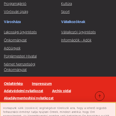
Programajánló
Kultúra
Vörösvári újság
Sport
Városháza
Vállalkozóknak
Lakossági ügyintézés
Vállalkozói ügyintézés
Önkormányzat
Információk - Adók
Adóügyek
Polgármesteri Hivatal
Német Nemzetiségi
Önkormányzat
Oldaltérkép
Impresszum
Adatvédelmi nyilatkozat
Archív oldal
Akadálymentesítési nyilatkozat
Honlapunk sütik (cookie-k) segítségével törekszik arra, hogy a lehető legjobb
Minden jog fenntartva © 2026 Pilisvörösvár Város
Süti beállítások
felhasználói élményt tudja nyújtani Önnek, mindezt anélkül, hogy Önt