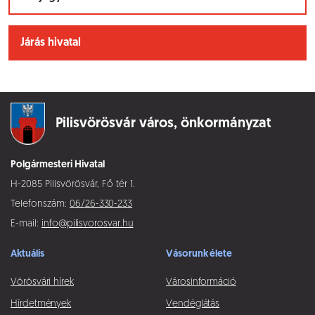
Járás hivatal
Pilisvörösvár város,
önkormányzat
Polgármesteri Hivatal
H-2085 Pilisvörösvár, Fő tér 1.
Telefonszám:
06/26-330-233
E-mail:
info@pilisvorosvar.hu
Aktuális
Vásorunk élete
Vörösvári hírek
Városinformáció
Hírdetmények
Vendéglátás