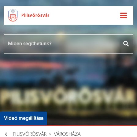
Pilisvörösvár
Ugrás a fő tartalomhoz
Hírek [
]
Események [
]
Dokumentumok [
]
Aloldalak [
]
Videó megállítása
PILISVÖRÖSVÁR
VÁROSHÁZA