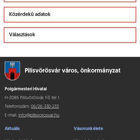
Közérdekű adatok
Választások
Pilisvörösvár város,
önkormányzat
Polgármesteri Hivatal
H-2085 Pilisvörösvár, Fő tér 1.
Telefonszám:
06/26-330-233
E-mail:
info@pilisvorosvar.hu
Aktuális
Vásorunk élete