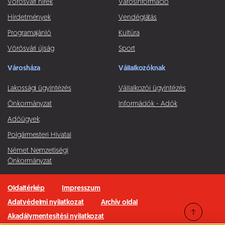
Vörösvári hírek
Városinformáció
Hírdetmények
Vendéglátás
Programajánló
Kultúra
Vörösvári újság
Sport
Városháza
Vállalkozóknak
Lakossági ügyintézés
Vállalkozói ügyintézés
Önkormányzat
Információk - Adók
Adóügyek
Polgármesteri Hivatal
Német Nemzetiségi
Önkormányzat
Oldaltérkép
Impresszum
Adatvédelmi nyilatkozat
Archív oldal
Akadálymentesítési nyilatkozat