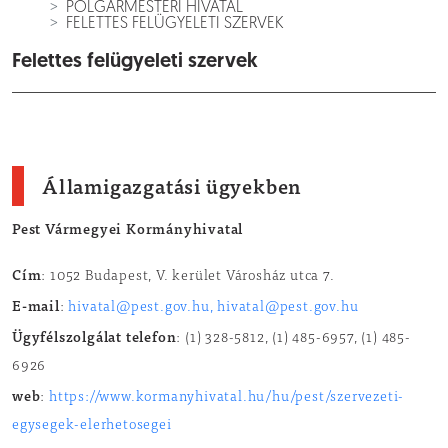
POLGÁRMESTERI HIVATAL
FELETTES FELÜGYELETI SZERVEK
Felettes felügyeleti szervek
Államigazgatási ügyekben
Pest Vármegyei Kormányhivatal
Cím
: 1052 Budapest, V. kerület Városház utca 7.
E-mail
:
hivatal@pest.gov.hu, hivatal@pest.gov.hu
Ügyfélszolgálat telefon
: (1) 328-5812, (1) 485-6957, (1) 485-
6926
web
:
https://www.kormanyhivatal.hu/hu/pest/szervezeti-
egysegek-elerhetosegei