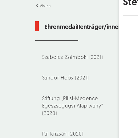
Ste
Vissza
Ehrenmedaillenträger/innen
Szabolcs Zsámboki (2021)
Sándor Hoós (2021)
Stiftung „Pilisi-Medence
Egészségügyi Alapítvány”
(2020)
Pál Krizsán (2020)