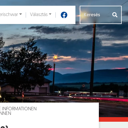
rischwar
Választás
Aloldalak [
]
E INFORMATIONEN
INNEN