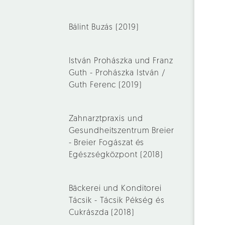
Bálint Buzás (2019)
István Prohászka und Franz
Guth - Prohászka István /
Guth Ferenc (2019)
Zahnarztpraxis und
Gesundheitszentrum Breier
- Breier Fogászat és
Egészségközpont (2018)
Bäckerei und Konditorei
Tácsik - Tácsik Pékség és
Cukrászda (2018)