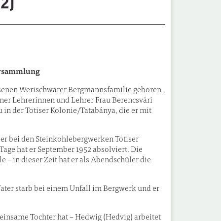
12)
versammlung
esessenen Werischwarer Bergmannsfamilie geboren.
ner Lehrerinnen und Lehrer Frau Berencsvári
 in der Totiser Kolonie/Tatabánya, die er mit
 er bei den Steinkohlebergwerken Totiser
 Tage hat er September 1952 absolviert. Die
 – in dieser Zeit hat er als Abendschüler die
 Vater starb bei einem Unfall im Bergwerk und er
emeinsame Tochter hat – Hedwig (Hedvig) arbeitet