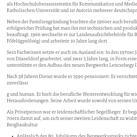
als Hochschuloberassisstentin für Kommunikation und Medie
Katholischen-Universität und ist Autorin mehrerer deutschsp
Neben der Familiengründung brachten die 1960er auch berufl
erfolgreicher Prüfung hat man ihn mit technischen und prod
beauftragt. 1966 wechselte er zur Landesaufsichtbehörde fü
Főfelügyelőség) und arbeitete 10 Jahre lang dort.
Sein Fachwissen setzte er auch im Ausland ein: In den 1970er 
von Düsseldorf gearbeitet, und zwar 5 Jahre lang, in Form ei
unterstützte er den Aufbau des neuen Bergwerks Lencsehegy I
Nach 38 Jahren Dienst wurde er 1990 pensioniert. Er verrichtet
zuverlässi
g und human. Er hielt die berufliche Weiterentwicklung für wic
Herausforderungen. Seine Arbeit wurde sowohl von seinen Un
Als Privatperson war er leidenschaftlicher Segelflieger. Er be
70ern damit auf, um sich seiner zweiten Leidenschaft zu wid
Bergbaukultur.
Anlässlich des 80. Jubiläums des Bergwerksstreiks richt