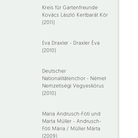
Kreis für Gartenfreunde
Kovács László Kertbarát Kör
(2011)
Eva Draxler - Draxler Éva
(2010)
Deutscher
Nationalitätenchor - Német
Nemzetiségi Vegyeskórus
(2010)
Maria Andrusch-Fóti und
Marta Müller - Andrusch-
Fóti Mária / Müller Márta
(2009)