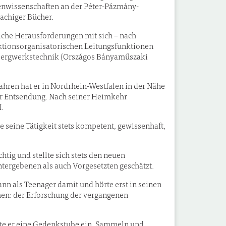
nwissenschaften an der Péter-Pázmány-
rachiger Bücher.
iche Herausforderungen mit sich – nach
uktionsorganisatorischen Leitungsfunktionen
r Bergwerkstechnik (Országos Bányaműszaki
Jahren hat er in Nordrhein-Westfalen in der Nähe
ner Entsendung. Nach seiner Heimkehr
I.
e seine Tätigkeit stets kompetent, gewissenhaft,
htig und stellte sich stets den neuen
tergebenen als auch Vorgesetzten geschätzt.
gann als Teenager damit und hörte erst in seinen
men: der Erforschung der vergangenen
ete er eine Gedenkstube ein. Sammeln und