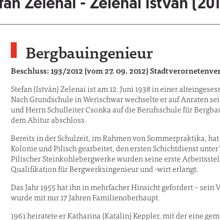
fan Zelenai - Zelenai István (20
Bergbauingenieur
Beschluss: 193/2012 (vom 27. 09. 2012) Stadtverorneten
Stefan (István) Zelenai ist am 12. Juni 1938 in einer alteing
Nach Grundschule in Werischwar wechselte er auf Anraten sei
und Herrn Schulleiter Csonka auf die Berufsschule für Bergbau
dem Abitur abschloss.
Bereits in der Schulzeit, im Rahmen von Sommerpraktika, hat
Kolonie und Pilisch gearbeitet, den ersten Schichtdienst unter
Pilischer Steinkohlebergwerke wurden seine erste Arbeitsstelle
Qualifikation für Bergwerksingenieur und -wirt erlangt.
Das Jahr 1955 hat ihn in mehrfacher Hinsicht gefordert – sein
wurde mit nur 17 Jahren Familienoberhaupt.
1961 heiratete er Katharina (Katalin) Keppler, mit der eine g