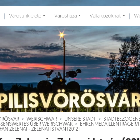
Városunk élete
Városháza
Vállalkozóknak
We
ények [
]
Dokumentumok [
]
VÖRÖSVÁR
WERISCHWAR
UNSERE STADT
STADTBEZOGEN
SSENSWERTES ÜBER WERISCHWAR
EHRENMEDAILLENTRÄGER/
FAN ZELENAI - ZELENAI ISTVÁN (2012)