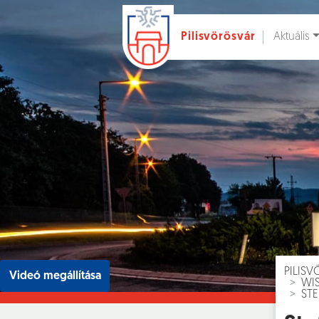
Aktuális
Pilisvörösvár
Ugrás a fő tartalomhoz
Hírek [
]
Esem
PILIS
Videó megállítása
WI
STE