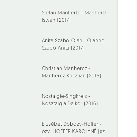
Stefan Manhertz - Manhertz
István (2017)
Anita Szabó-Oláh - Oláhné
Szabó Anita (2017)
Christian Manhercz -
Manhercz Krisztián (2016)
Nostalgie-Singkreis -
Nosztalgia Dalkör (2016)
Erzsébet Dobozy-Hoffer -
özv. HOFFER KÁROLYNÉ [sz.