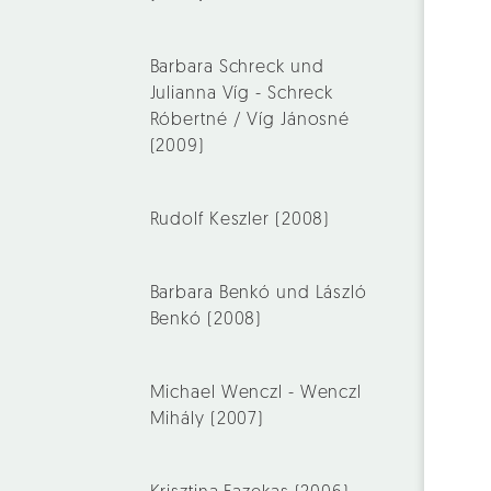
Barbara Schreck und
Julianna Víg - Schreck
Róbertné / Víg Jánosné
(2009)
Rudolf Keszler (2008)
Barbara Benkó und László
Benkó (2008)
Michael Wenczl - Wenczl
Mihály (2007)