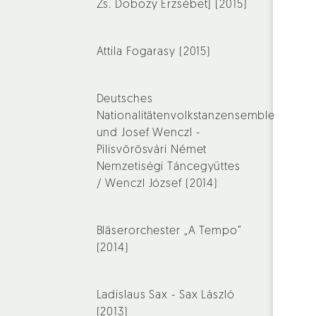
Zs. Dobozy Erzsébet] (2015)
Attila Fogarasy (2015)
Deutsches
Nationalitätenvolkstanzensemble
und Josef Wenczl -
Pilisvörösvári Német
Nemzetiségi Táncegyüttes
/ Wenczl József (2014)
Bläserorchester „A Tempo”
(2014)
Ladislaus Sax - Sax László
(2013)