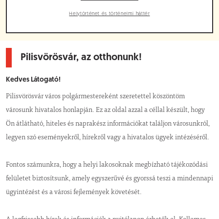
Helytörténet és történelmi háttér
Pilisvörösvár, az otthonunk!
Kedves Látogató!
Pilisvörösvár város polgármestereként szeretettel köszöntöm
városunk hivatalos honlapján. Ez az oldal azzal a céllal készült, hogy
Ön átlátható, hiteles és naprakész információkat találjon városunkról,
legyen szó eseményekről, hírekről vagy a hivatalos ügyek intézéséről.
Fontos számunkra, hogy a helyi lakosoknak megbízható tájékozódási
felületet biztosítsunk, amely egyszerűvé és gyorssá teszi a mindennapi
ügyintézést és a városi fejlemények követését.