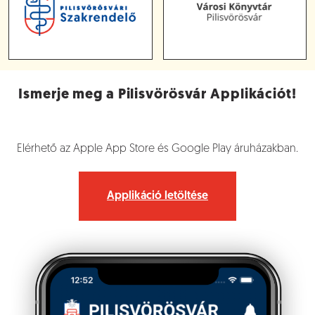
ital, szúró-vágó eszköz behozatala szigorúan tilos!
Ismerje meg a Pilisvörösvár Applikációt!
Elérhető az Apple App Store és Google Play áruházakban.
Applikáció letöltése