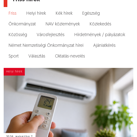
Friss
Helyi hírek
Kék hírek
Egészség
Önkormányzat
NAV közlemények
Közlekedés
Közösség
Városfejlesztés
Hírdetmények / pályázatok
Német Nemzetiségi Önkormányzat hírei
Ajánlatkérés
Sport
Választás
Oktatás-nevelés
Helyi hírek
2026. augusztus 7.