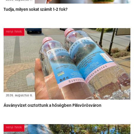
Tudja, milyen sokat számít 1-2 fok?
Helyi hírek
2026. augusztus 6.
Ásványvizet osztottunk a hőségben Pilisvörösváron
Helyi hírek