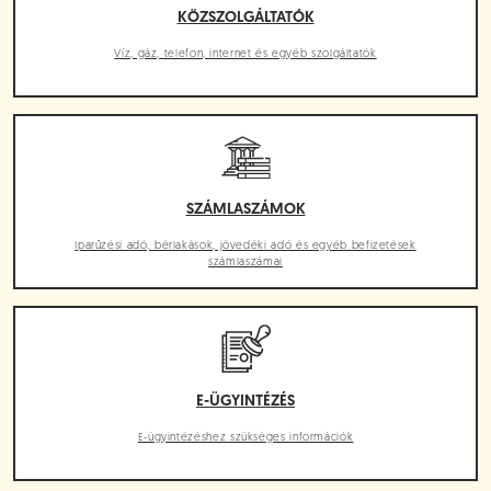
KÖZSZOLGÁLTATÓK
Víz, gáz, telefon, internet és egyéb szolgáltatók
SZÁMLASZÁMOK
Iparűzési adó, bérlakások, jövedéki adó és egyéb befizetések
számlaszámai
E-ÜGYINTÉZÉS
E-ügyintézéshez szükséges információk