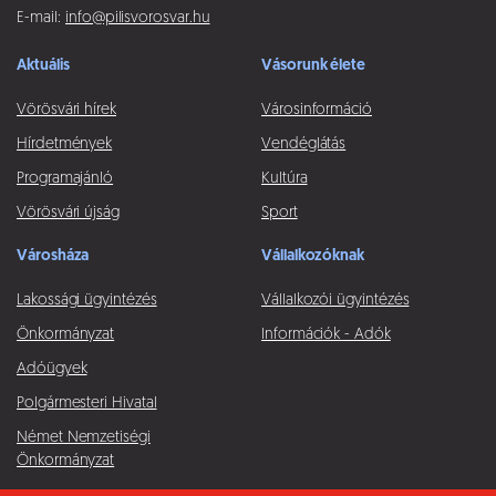
E-mail:
info@pilisvorosvar.hu
Aktuális
Vásorunk élete
Vörösvári hírek
Városinformáció
Hírdetmények
Vendéglátás
Programajánló
Kultúra
Vörösvári újság
Sport
Városháza
Vállalkozóknak
Lakossági ügyintézés
Vállalkozói ügyintézés
Önkormányzat
Információk - Adók
Adóügyek
Polgármesteri Hivatal
Német Nemzetiségi
Önkormányzat