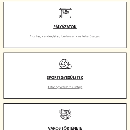
PÁLYÁZATOK
Árusítás, vendéglátás, bérlemény és lehetőségek
SPORTEGYESÜLETEK
Aktív egyesületek listája
VÁROS TÖRTÉNETE