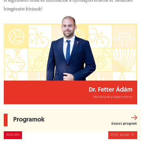
A legfrissebb hírek és információk a nyitólapon érhetők el. Kellemes
böngészést kívánok!
Dr. Fetter Ádám
Pilisvörösvár polgármestere
Programok
összes program
Kulturális
2026.
január 15.