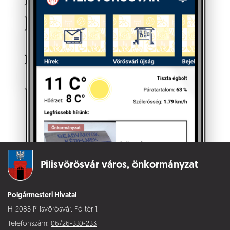
Pilisvörösvár város,
önkormányzat
Polgármesteri Hivatal
H-2085 Pilisvörösvár, Fő tér 1.
Telefonszám:
06/26-330-233