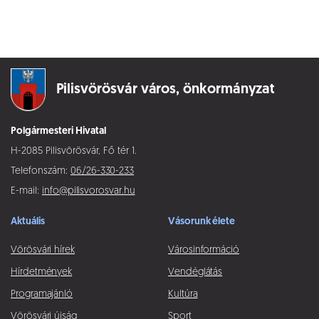
Pilisvörösvár város,
önkormányzat
Polgármesteri Hivatal
H-2085 Pilisvörösvár, Fő tér 1.
Telefonszám:
06/26-330-233
E-mail:
info@pilisvorosvar.hu
Aktuális
Vásorunk élete
Vörösvári hírek
Városinformáció
Hírdetmények
Vendéglátás
Programajánló
Kultúra
Vörösvári újság
Sport