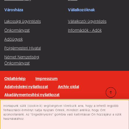
Városháza
Vállalkozóknak
Lakossági ügyintézés
Vállalkozói ügyintézés
Önkormányzat
Információk - Adók
Adóügyek
Polgármesteri Hivatal
Német Nemzetiségi
Önkormányzat
Oldaltérkép
Impresszum
Adatvédelmi nyilatkozat
Archív oldal
Akadálymentesítési nyilatkozat
Honlapunk sütik (cookie-k) segítségével törekszik arra, hogy a lehető legjobb
Minden jog fenntartva © 2026 Pilisvörösvár Város
Süti beállítások
felhasználói élményt tudja nyújtani Önnek, mindezt anélkül, hogy Önt
azonosítanánk. Az “Engedélyezés” gombra való kattintással Ön hozzájárul a sütik
használatához.