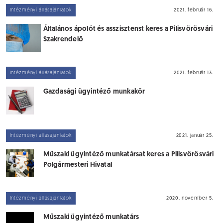
Intézményi állásajánlatok
2021. február 16.
Általános ápolót és asszisztenst keres a Pilisvörösvári
Szakrendelő
Intézményi állásajánlatok
2021. február 13.
Gazdasági ügyintéző munkakör
Intézményi állásajánlatok
2021. január 25.
Műszaki ügyintéző munkatársat keres a Pilisvörösvári
Polgármesteri Hivatal
Intézményi állásajánlatok
2020. november 5.
Műszaki ügyintéző munkatárs