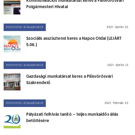
Kommunikációs munkatársat keres a Pilisvörösvári
Polgármesteri Hivatal
Intézményi állásajánlatok
2021. április 22.
Szociális asszisztenst keres a Napos Oldal (LEJÁRT
5.06.)
Intézményi állásajánlatok
2021. április 12.
Gazdasági munkatársat keres a Pilisvörösvári
Szakrendelő
Intézményi állásajánlatok
2021. február 22.
Pályázati felhívás tanító – teljes munkaidős állás
betöltésére