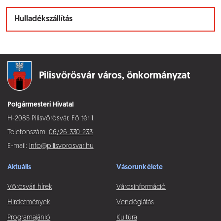
Hulladékszállítás
Pilisvörösvár város,
önkormányzat
Polgármesteri Hivatal
H-2085 Pilisvörösvár, Fő tér 1.
Telefonszám:
06/26-330-233
E-mail:
info@pilisvorosvar.hu
Aktuális
Vásorunk élete
Vörösvári hírek
Városinformáció
Hírdetmények
Vendéglátás
Programajánló
Kultúra