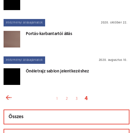
Intézményi állásajánlatok
2020. október 22.
Portás-karbantartói állás
Intézményi állásajánlatok
2020. augusztus 10.
Önéletrajz sablon jelentkezéshez
4
1
2
3
Összes