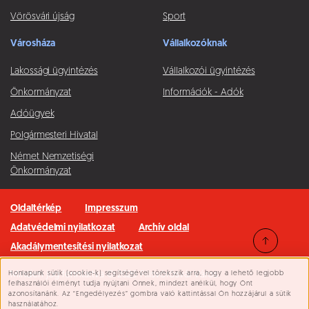
Vörösvári újság
Sport
Városháza
Vállalkozóknak
Lakossági ügyintézés
Vállalkozói ügyintézés
Önkormányzat
Információk - Adók
Adóügyek
Polgármesteri Hivatal
Német Nemzetiségi
Önkormányzat
Oldaltérkép
Impresszum
Adatvédelmi nyilatkozat
Archív oldal
Akadálymentesítési nyilatkozat
Honlapunk sütik (cookie-k) segítségével törekszik arra, hogy a lehető legjobb
Minden jog fenntartva © 2026 Pilisvörösvár Város
Süti beállítások
felhasználói élményt tudja nyújtani Önnek, mindezt anélkül, hogy Önt
azonosítanánk. Az “Engedélyezés” gombra való kattintással Ön hozzájárul a sütik
használatához.