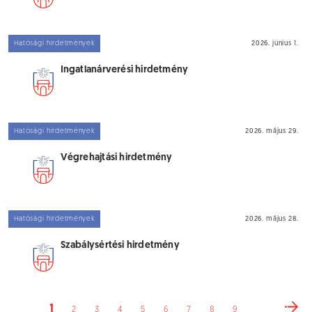
Hatósági hirdetmények
2026. június 1.
Ingatlanárverési hirdetmény
Hatósági hirdetmények
2026. május 29.
Végrehajtási hirdetmény
Hatósági hirdetmények
2026. május 28.
Szabálysértési hirdetmény
1
2
3
4
5
6
7
8
9