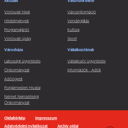
Aktuális
Vásorunk élete
Vörösvári hírek
Városinformáció
Hírdetmények
Vendéglátás
Programajánló
Kultúra
Vörösvári újság
Sport
Városháza
Vállalkozóknak
Lakossági ügyintézés
Vállalkozói ügyintézés
Önkormányzat
Információk - Adók
Adóügyek
Polgármesteri Hivatal
Német Nemzetiségi
Önkormányzat
Oldaltérkép
Impresszum
Adatvédelmi nyilatkozat
Archív oldal