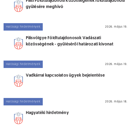
Pilisi Földtulajdonosi Közösségének földtulajdonosi
gyűlésére meghívó
Hatósági hirdetmények
2026. május 19.
Pilisvölgye Földtulajdonosok Vadászati
közösségének - gyűléséről határozati kivonat
Hatósági hirdetmények
2026. május 19.
Vadkárral kapcsolatos ügyek bejelentése
Hatósági hirdetmények
2026. május 18.
Hagyatéki hirdetmény