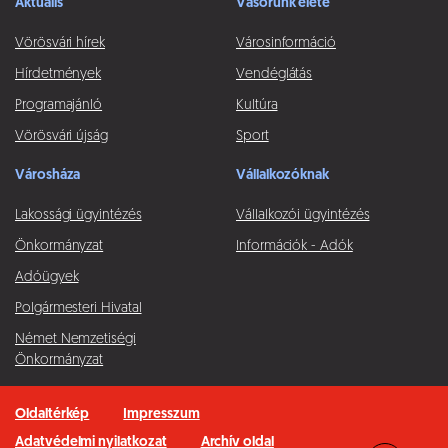
Aktuális
Vásorunk élete
Vörösvári hírek
Városinformáció
Hírdetmények
Vendéglátás
Programajánló
Kultúra
Vörösvári újság
Sport
Városháza
Vállalkozóknak
Lakossági ügyintézés
Vállalkozói ügyintézés
Önkormányzat
Információk - Adók
Adóügyek
Polgármesteri Hivatal
Német Nemzetiségi
Önkormányzat
Oldaltérkép
Impresszum
Adatvédelmi nyilatkozat
Archív oldal