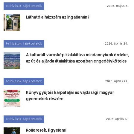
Felhívások, tájékoztatók
2026. május 5.
Látható a házszám az ingatlanán?
Felhívások, tájékoztatók
2026. április 24.
A kulturált városkép kialakítása mindannyiunk érdeke,
az út és a járda átalakítása azonban engedélyköteles
Felhívások, tájékoztatók
2026. április 22.
Könyvgyűjtés kárpátaljai és vajdasági magyar
gyermekek részére
Felhívások, tájékoztatók
2026. április 17.
Rolleresek, figyelem!