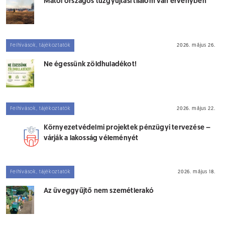
Mától országos tűzgyújtási tilalom van érvényben
Felhívások, tájékoztatók
2026. május 26.
Ne égessünk zöldhuladékot!
Felhívások, tájékoztatók
2026. május 22.
Környezetvédelmi projektek pénzügyi tervezése –
várják a lakosság véleményét
Felhívások, tájékoztatók
2026. május 18.
Az üveggyűjtő nem szemétlerakó