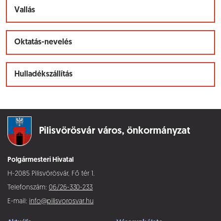
Vallás
Oktatás-nevelés
Hulladékszállítás
Pilisvörösvár város,
önkormányzat
Polgármesteri Hivatal
H-2085 Pilisvörösvár, Fő tér 1.
Telefonszám:
06/26-330-233
E-mail:
info@pilisvorosvar.hu