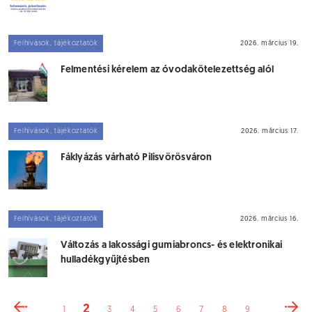
Felhívások, tájékoztatók
2026. március 19.
Felmentési kérelem az óvodakötelezettség alól
Felhívások, tájékoztatók
2026. március 17.
Fáklyázás várható Pilisvörösváron
Felhívások, tájékoztatók
2026. március 16.
Változás a lakossági gumiabroncs- és elektronikai
hulladékgyűjtésben
2
1
3
4
5
6
7
8
9