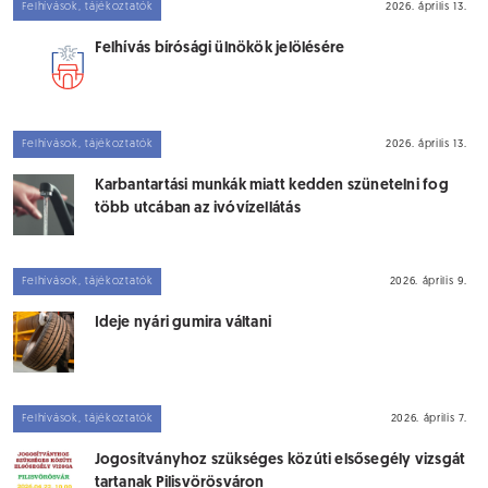
Felhívások, tájékoztatók
2026. április 13.
Felhívás bírósági ülnökök jelölésére
Felhívások, tájékoztatók
2026. április 13.
Karbantartási munkák miatt kedden szünetelni fog
több utcában az ivóvízellátás
Felhívások, tájékoztatók
2026. április 9.
Ideje nyári gumira váltani
Felhívások, tájékoztatók
2026. április 7.
Jogosítványhoz szükséges közúti elsősegély vizsgát
tartanak Pilisvörösváron