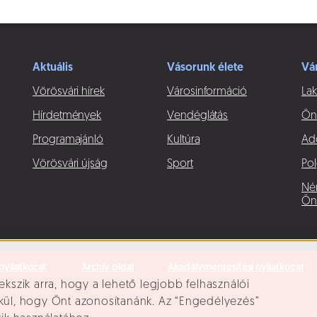
Aktuális
Vásorunk élete
Vá
Vörösvári hírek
Városinformáció
Lak
Hírdetmények
Vendéglátás
Ön
Programajánló
Kultúra
Ad
Vörösvári újság
Sport
Pol
Né
Ön
nyilatkozat
Archív oldal
Akadálymentesítési nyilatkozat
ekszik arra, hogy a lehető legjobb felhasználói
lkül, hogy Önt azonosítanánk. Az “Engedélyezés”