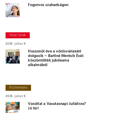
Fogorvos szabadságon
Helyi hírek
2026. július 9.
Huszonöt éve a vörösváriakért
dolgozik – Bartlné Mentsik Évát
köszöntötték jubileuma
alkalmából
Közlekedés
2026. július 9.
Vasúttal a Vasutasnapi Juliálisra?
Jó hír!