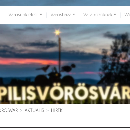
Városunk élete
Városháza
Vállalkozóknak
We
ények [
]
Dokumentumok [
]
VÖRÖSVÁR
AKTUÁLIS
HÍREK