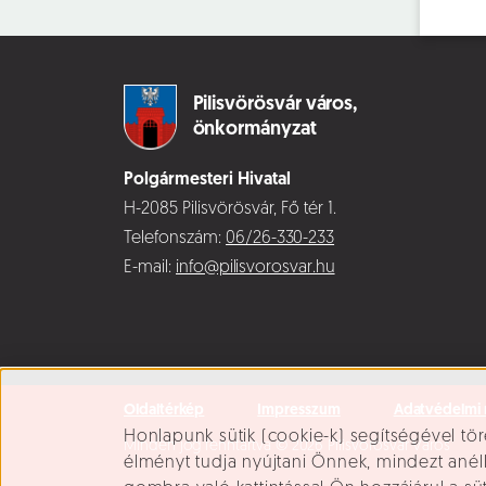
Pilisvörösvár város,
önkormányzat
Polgármesteri Hivatal
H-2085 Pilisvörösvár, Fő tér 1.
Telefonszám:
06/26-330-233
E-mail:
info@pilisvorosvar.hu
Oldaltérkép
Impresszum
Adatvédelmi 
Süti beállítások
Honlapunk sütik (cookie-k) segítségével tör
Minden jog fenntartva © 2026 Pilisvörösvár Város
élményt tudja nyújtani Önnek, mindezt ané