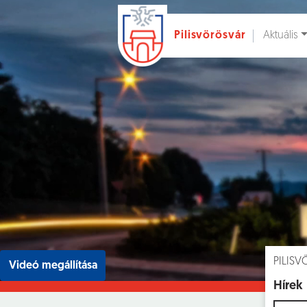
Aktuális
Pilisvörösvár
Ugrás a fő tartalomhoz
Hírek [
]
Esem
PILIS
Videó megállítása
Hírek