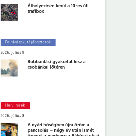
Áthelyezésre kerül a 10-es úti
trafibox
Felhívások, tájékoztatók
2026. július 9.
Robbantási gyakorlat lesz a
csobánkai lőtéren
Helyi hírek
2026. július 8.
A nyári hőségben újra öröm a
pancsolás – négy év után ismét