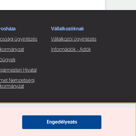
rosháza
Vállalkozóknak
ossági ügyintézés
Vállalkozói ügyintézés
kormányzat
Információk - Adók
óügyek
gármesteri Hivatal
met Nemzetiségi
kormányzat
Engedélyezés