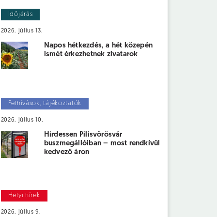
Időjárás
2026. július 13.
Napos hétkezdés, a hét közepén
ismét érkezhetnek zivatarok
Felhívások, tájékoztatók
2026. július 10.
Hirdessen Pilisvörösvár
buszmegállóiban – most rendkívül
kedvező áron
Helyi hírek
2026. július 9.