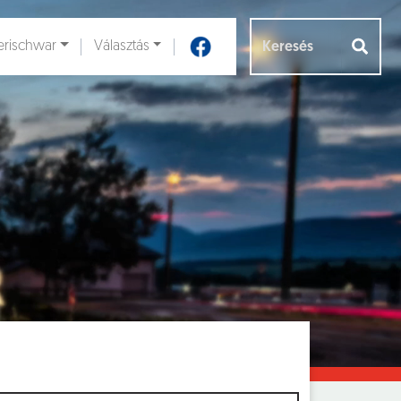
rischwar
Választás
Aloldalak [
]