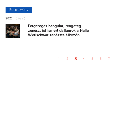
Rendezvény
2026. július 6.
Fergeteges hangulat, rengeteg
zenész, jól ismert dallamok a Hallo
Werischwar zenésztalálkozón
3
1
2
4
5
6
7