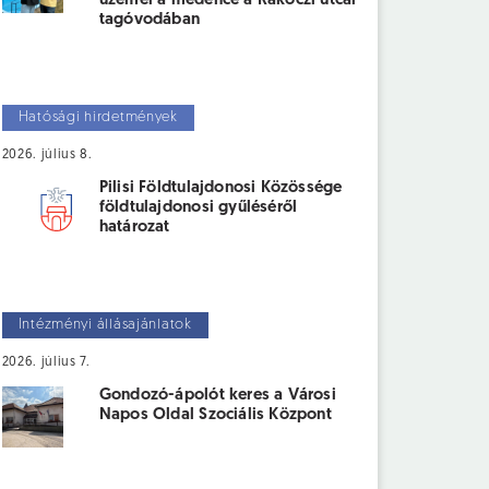
üzemel a medence a Rákóczi utcai
tagóvodában
Hatósági hirdetmények
2026. július 8.
Pilisi Földtulajdonosi Közössége
földtulajdonosi gyűléséről
határozat
Intézményi állásajánlatok
2026. július 7.
Gondozó-ápolót keres a Városi
Napos Oldal Szociális Központ