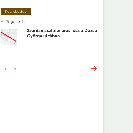
Közlekedés
2026. július 6.
Szerdán aszfaltmarás lesz a Dózsa
György utcában
8
9