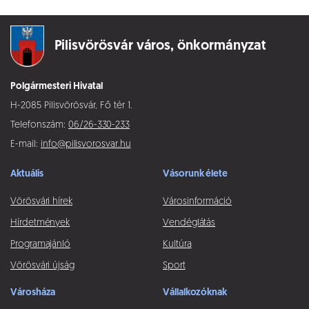
Pilisvörösvár város,
önkormányzat
Polgármesteri Hivatal
H-2085 Pilisvörösvár, Fő tér 1.
Telefonszám:
06/26-330-233
E-mail:
info@pilisvorosvar.hu
Aktuális
Vásorunk élete
Vörösvári hírek
Városinformáció
Hírdetmények
Vendéglátás
Programajánló
Kultúra
Vörösvári újság
Sport
Városháza
Vállalkozóknak