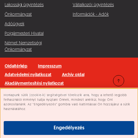
Lakossági ügyintézés
Vállalkozói ügyintézés
Önkormányzat
Információk - Adók
Adóügyek
Polgármesteri Hivatal
Német Nemzetiségi
Önkormányzat
Oldaltérkép
Impresszum
Adatvédelmi nyilatkozat
Archív oldal
Akadálymentesítési nyilatkozat
Honlapunk sütik (cookie-k) segítségével törekszik arra, hogy a lehető legjobb
Minden jog fenntartva © 2026 Pilisvörösvár Város
Süti beállítások
felhasználói élményt tudja nyújtani Önnek, mindezt anélkül, hogy Önt
azonosítanánk. Az “Engedélyezés” gombra való kattintással Ön hozzájárul a sütik
használatához.
Engedélyezés