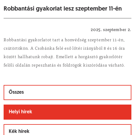
Robbantási gyakorlat lesz szeptember 11-én
Helyi hírek
2025. szeptember 2.
Robbantási gyakorlatot tart a honvédség szeptember 11-én,
csütörtökön. A Csobánka felé eső lőtér irányából 8 és 16 óra
között hallhatunk robajt. Emellett a horgásztó gyakorlótér
felőli oldalán repeszhatás és földrögök kiszóródása várható.
Összes
Helyi hírek
Kék hírek