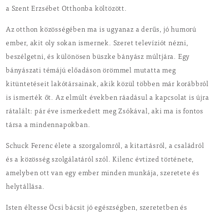
a Szent Erzsébet Otthonba költözött.
Az otthon közösségében ma is ugyanaz a derűs, jó humorú
ember, akit oly sokan ismernek. Szeret televíziót nézni,
beszélgetni, és különösen büszke bányász múltjára. Egy
bányászati témájú előadáson örömmel mutatta meg
kitüntetéseit lakótársainak, akik közül többen már korábbról
is ismerték őt. Az elmúlt években ráadásul a kapcsolat is újra
rátalált: pár éve ismerkedett meg Zsókával, aki ma is fontos
társa a mindennapokban.
Schuck Ferenc élete a szorgalomról, a kitartásról, a családról
és a közösség szolgálatáról szól. Kilenc évtized története,
amelyben ott van egy ember minden munkája, szeretete és
helytállása.
Isten éltesse Öcsi bácsit jó egészségben, szeretetben és