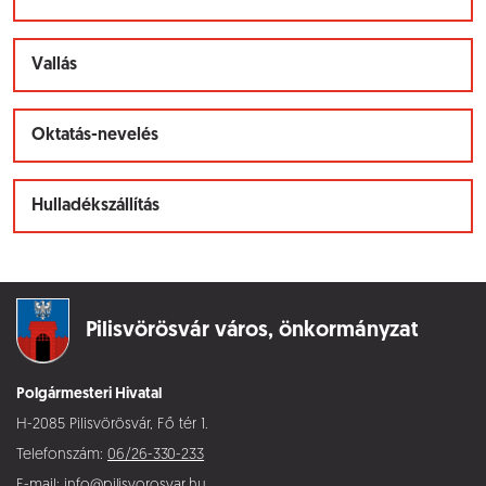
Vallás
Oktatás-nevelés
Hulladékszállítás
Pilisvörösvár város,
önkormányzat
Polgármesteri Hivatal
H-2085 Pilisvörösvár, Fő tér 1.
Telefonszám:
06/26-330-233
E-mail:
info@pilisvorosvar.hu