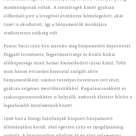
mindennaposak voltak. A szénrétegek között gyakran
előforduló pirit a levegővel érintkezve felmelegedett, akár
tüzet is okozhatott, így a bányamentők munkájára
rendszeresen szükség volt.
Ferenc bácsi 1959-ben szerezte meg bányamentői képesítését.
Higgadt természete, fegyelmezettsége és kiváló fizikai
állóképessége miatt hamar kiemelkedett társai közül. Több
mint három évtizeden keresztül szolgált aktív
bányamentőként, számos veszélyes bevetésen vett részt,
gyakran oxigénes mentőkészülékkel. Rajparancsnokként és
szakaszparancsnokként is helytállt, emberek életéért felelve a
legnehezebb körülmények között.
1968-ban a Dorogi Szénbányák központi bányamentő
állományához került, ahol egészen 1992-es nyugdíjazásáig