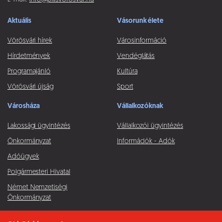
Aktuális
Vásorunk élete
Vörösvári hírek
Városinformáció
Hírdetmények
Vendéglátás
Programajánló
Kultúra
Vörösvári újság
Sport
Városháza
Vállalkozóknak
Lakossági ügyintézés
Vállalkozói ügyintézés
Önkormányzat
Információk - Adók
Adóügyek
Polgármesteri Hivatal
Német Nemzetiségi
Önkormányzat