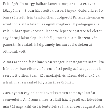
Feleségét, Irént egy bálban ismerte meg az 1950-es évek
közepén. 1958-ban házasodtak össze, lányuk, Gabriella 1960-
ban született. Irén tanítónőként dolgozott Pilisszentivánon és
rövid idő alatt a település egyik megbecsült pedagógusává
vált. A házaspár közösen, lépésről lépésre építette fel életét:
egy dorogi lakótelepi lakásból jutottak el a pilisszentiváni
panorámás családi házig, amely hosszú évtizedeken át
otthonuk volt.
A sors azonban fájdalmas veszteséget is tartogatott számukra.
Irén 2003-ban elhunyt, Ferenc bácsi pedig azóta egyedül élt
szeretett otthonában. Két unokájuk és három dédunokájuk
jelenti ma is a család folytatását és örömét.
2024 nyarán egy baleset következtében combnyaktörést
szenvedett. A háromszintes családi ház lépcsői ezt követően
már túl nagy kihívást jelentettek számára, ezért augusztusban