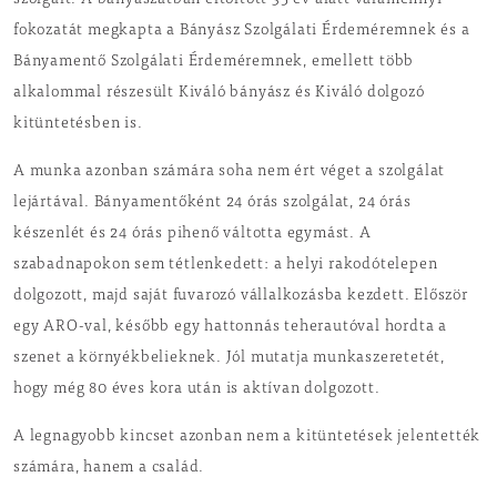
szolgált. A bányászatban eltöltött 35 év alatt valamennyi
fokozatát megkapta a Bányász Szolgálati Érdeméremnek és a
Bányamentő Szolgálati Érdeméremnek, emellett több
alkalommal részesült Kiváló bányász és Kiváló dolgozó
kitüntetésben is.
A munka azonban számára soha nem ért véget a szolgálat
lejártával. Bányamentőként 24 órás szolgálat, 24 órás
készenlét és 24 órás pihenő váltotta egymást. A
szabadnapokon sem tétlenkedett: a helyi rakodótelepen
dolgozott, majd saját fuvarozó vállalkozásba kezdett. Először
egy ARO-val, később egy hattonnás teherautóval hordta a
szenet a környékbelieknek. Jól mutatja munkaszeretetét,
hogy még 80 éves kora után is aktívan dolgozott.
A legnagyobb kincset azonban nem a kitüntetések jelentették
számára, hanem a család.