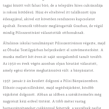
tagjai között volt falusi bíró, de a település híres cukrászdája
is rokoni kötődésű. Húsz év elteltével itt találkozott újra
édesapjával, akivel ezt követően rendszeres kapcsolatot
ápoltak. Ferencék többször meglátogatták Grazban, de végül
mindig Pilisszentivánt választották otthonuknak.
Általános iskolai tanulmányait Pilisszentivánon végezte, majd
az Óbudai Textilgyárban helyezkedett el szövőmesterként. A
munka mellett két éven át saját szorgalomból tanult tovább.
Az 1950-es évek végén azonban olyan hivatást választott,
amely egész életére meghatározóvá vált: a bányászatot.
1957. január 2-án kezdett dolgozni a Pilisi Bányaüzemben.
Először csapatcsillésként, majd segédvájárként, később
vájárként dolgozott. Abban az időben a szénkitermelés még
nagyrészt kézi erővel történt. A több méter vastag
barnaszénrétegeket csákánnyal fejtették, a veszélyek pedig