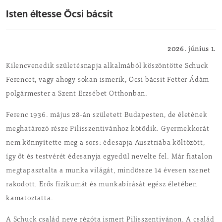
Isten éltesse Öcsi bácsit
Helyi hírek
2026. június 1.
Kilencvenedik születésnapja alkalmából köszöntötte Schuck
Ferencet, vagy ahogy sokan ismerik, Öcsi bácsit Fetter Ádám
polgármester a Szent Erzsébet Otthonban.
Ferenc 1936. május 28-án született Budapesten, de életének
meghatározó része Pilisszentivánhoz kötődik. Gyermekkorát
nem könnyítette meg a sors: édesapja Ausztriába költözött,
így őt és testvérét édesanyja egyedül nevelte fel. Már fiatalon
megtapasztalta a munka világát, mindössze 14 évesen szenet
rakodott. Erős fizikumát és munkabírását egész életében
kamatoztatta.
A Schuck család neve régóta ismert Pilisszentivánon. A család