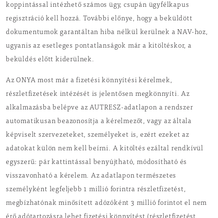
koppintással intézhető számos ügy, csupán ügyfélkapus
regisztráció kell hozzá. További előnye, hogy a beküldött
dokumentumok garantáltan hiba nélkül kerülnek a NAV-hoz,
ugyanis az esetleges pontatlanságok már a kitöltéskor, a
beküldés előtt kiderülnek.
Az ONYA most már a fizetési könnyítési kérelmek,
részletfizetések intézését is jelentősen megkönnyíti. Az
alkalmazásba belépve az AUTRESZ-adatlapon a rendszer
automatikusan beazonosítja a kérelmezőt, vagy az általa
képviselt szervezeteket, személyeket is, ezért ezeket az
adatokat külön nem kell beírni. A kitöltés ezáltal rendkívül
egyszerű: pár kattintással benyújtható, módosítható és
visszavonható a kérelem. Az adatlapon természetes
személyként legfeljebb 1 millió forintra részletfizetést,
megbízhatónak minősített adózóként 3 millió forintot el nem
érő adótartozásra lehet fizetési könnyítést (részletfizetést