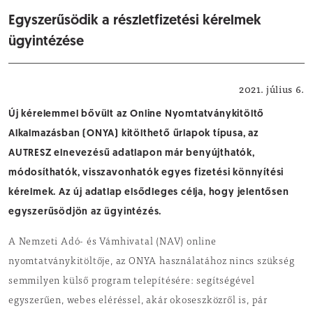
Egyszerűsödik a részletfizetési kérelmek
ügyintézése
NAV közlemények
2021. július 6.
Új kérelemmel bővült az Online Nyomtatványkitöltő
Alkalmazásban (ONYA) kitölthető űrlapok típusa, az
AUTRESZ elnevezésű adatlapon már benyújthatók,
módosíthatók, visszavonhatók egyes fizetési könnyítési
kérelmek. Az új adatlap elsődleges célja, hogy jelentősen
egyszerűsödjön az ügyintézés.
A Nemzeti Adó- és Vámhivatal (NAV) online
nyomtatványkitöltője, az ONYA használatához nincs szükség
semmilyen külső program telepítésére: segítségével
egyszerűen, webes eléréssel, akár okoseszközről is, pár