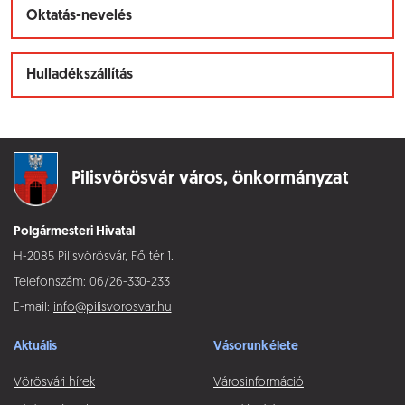
Oktatás-nevelés
Hulladékszállítás
Pilisvörösvár város,
önkormányzat
Polgármesteri Hivatal
H-2085 Pilisvörösvár, Fő tér 1.
Telefonszám:
06/26-330-233
E-mail:
info@pilisvorosvar.hu
Aktuális
Vásorunk élete
Vörösvári hírek
Városinformáció