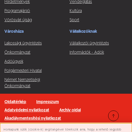
Hírdetmények
Vendéglátás
Programajánló
Kultúra
Vörösvári újság
Sport
Városháza
Vállalkozóknak
Lakossági ügyintézés
Vállalkozói ügyintézés
Önkormányzat
Információk - Adók
Adóügyek
Polgármesteri Hivatal
Német Nemzetiségi
Önkormányzat
Oldaltérkép
Impresszum
Adatvédelmi nyilatkozat
Archív oldal
Akadálymentesítési nyilatkozat
Honlapunk sütik (cookie-k) segítségével törekszik arra, hogy a lehető legjobb
Minden jog fenntartva © 2026 Pilisvörösvár Város