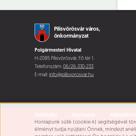
Pilisvörösvár város,
önkormányzat
Polgármesteri Hivatal
H-2085 Pilisvörösvár, Fő tér 1.
Telefonszám:
06/26-330-233
E-mail:
info@pilisvorosvar.hu
Oldaltérkép
Impresszum
Adatvédelmi 
Süti beállítások
Honlapunk sütik (cookie-k) segítségével tör
Minden jog fenntartva © 2026 Pilisvörösvár Város
élményt tudja nyújtani Önnek, mindezt ané