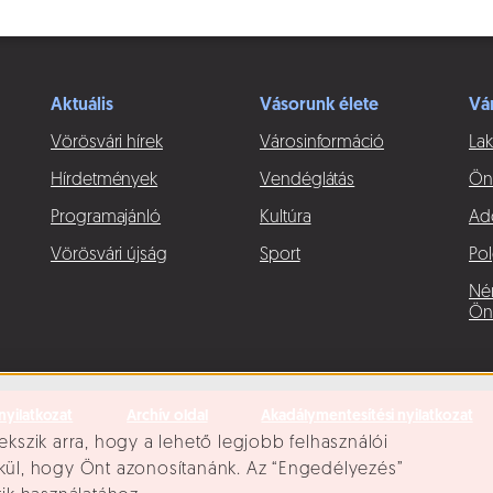
Aktuális
Vásorunk élete
Vá
Vörösvári hírek
Városinformáció
Lak
Hírdetmények
Vendéglátás
Ön
Programajánló
Kultúra
Ad
Vörösvári újság
Sport
Pol
Né
Ön
nyilatkozat
Archív oldal
Akadálymentesítési nyilatkozat
ekszik arra, hogy a lehető legjobb felhasználói
lkül, hogy Önt azonosítanánk. Az “Engedélyezés”