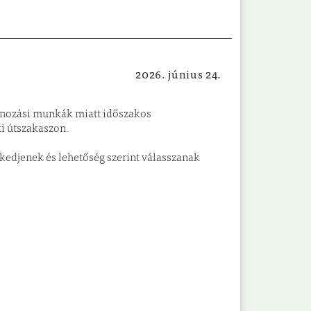
2026. június 24.
Közlekedés
onozási munkák miatt időszakos
ti útszakaszon.
kedjenek és lehetőség szerint válasszanak