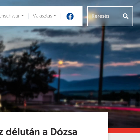
rischwar
Választás
Aloldalak [
]
z délután a Dózsa