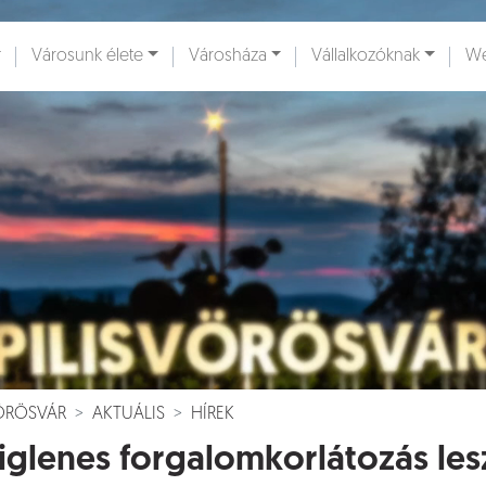
Városunk élete
Városháza
Vállalkozóknak
We
ények [
]
Dokumentumok [
]
VÖRÖSVÁR
AKTUÁLIS
HÍREK
iglenes forgalomkorlátozás les