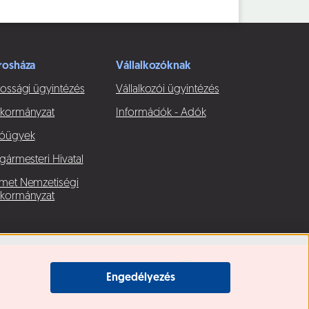
rosháza
Vállalkozóknak
ossági ügyintézés
Vállalkozói ügyintézés
kormányzat
Információk - Adók
óügyek
gármesteri Hivatal
met Nemzetiségi
kormányzat
Engedélyezés