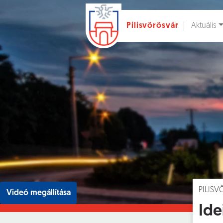
Aktuális
Pilisvörösvár
Ugrás a fő tartalomhoz
Hírek [
]
Esem
PILIS
Videó megállítása
Ide