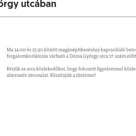
örgy utcában
Ma 14:00 és 15:30 között magánépítkezéshez kapcsolódó bet
forgalomkorlátozás várható a Dózsa György utca 17. szám előt
Kérjük az arra közlekedőket, hogy fokozott figyelemmel közle
alternatív útvonalat. Köszönjük a türelmet!