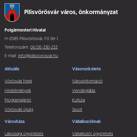
Pilisvörösvár város,
önkormányzat
Polgármesteri Hivatal
H-2085 Pilisvörösvár, Fő tér 1.
Telefonszám:
06/26-330-233
E-mail:
info@pilisvorosvar.hu
Aktuális
Vásorunk élete
Vörösvári hírek
Városinformáció
Hírdetmények
Vendéglátás
Programajánló
Kultúra
Vörösvári újság
Sport
Városháza
Vállalkozóknak
Lakossági ügyintézés
Vállalkozói ügyintézés