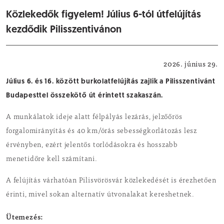
Közlekedők figyelem! Július 6-tól útfelújítás
kezdődik Pilisszentivánon
Közlekedés
2026. június 29.
Július 6. és 16. között burkolatfelújítás zajlik a Pilisszentivánt
Budapesttel összekötő út érintett szakaszán.
A munkálatok ideje alatt félpályás lezárás, jelzőőrös
forgalomirányítás és 40 km/órás sebességkorlátozás lesz
érvényben, ezért jelentős torlódásokra és hosszabb
menetidőre kell számítani.
A felújítás várhatóan Pilisvörösvár közlekedését is érezhetően
érinti, mivel sokan alternatív útvonalakat kereshetnek.
Ütemezés: