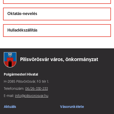
Oktatás-nevelés
Hulladékszállítás
Pilisvörösvár város,
önkormányzat
Polgármesteri Hivatal
H-2085 Pilisvörösvár, Fő tér 1.
Telefonszám:
06/26-330-233
E-mail:
info@pilisvorosvar.hu
Aktuális
Vásorunk élete