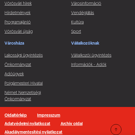
Vörösvári hírek
Városinformáció
Hírdetmények
Vendéglátás
Programajánló
Kultúra
Vörösvári újság
Sport
Városháza
Vállalkozóknak
Lakossági ügyintézés
Vállalkozói ügyintézés
Önkormányzat
Információk - Adók
Adóügyek
Polgármesteri Hivatal
Német Nemzetiségi
Önkormányzat
Oldaltérkép
Impresszum
Adatvédelmi nyilatkozat
Archív oldal
Akadálymentesítési nyilatkozat