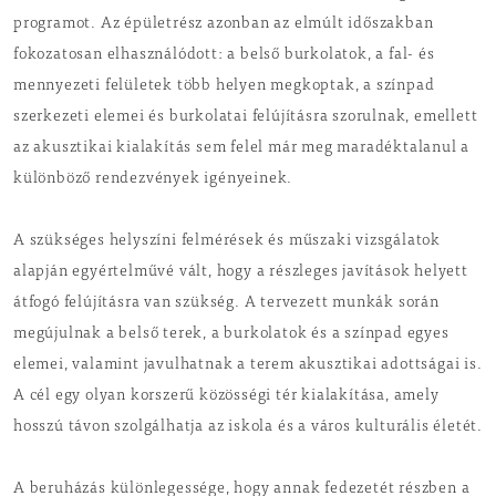
programot. Az épületrész azonban az elmúlt időszakban
fokozatosan elhasználódott: a belső burkolatok, a fal- és
mennyezeti felületek több helyen megkoptak, a színpad
szerkezeti elemei és burkolatai felújításra szorulnak, emellett
az akusztikai kialakítás sem felel már meg maradéktalanul a
különböző rendezvények igényeinek.
A szükséges helyszíni felmérések és műszaki vizsgálatok
alapján egyértelművé vált, hogy a részleges javítások helyett
átfogó felújításra van szükség. A tervezett munkák során
megújulnak a belső terek, a burkolatok és a színpad egyes
elemei, valamint javulhatnak a terem akusztikai adottságai is.
A cél egy olyan korszerű közösségi tér kialakítása, amely
hosszú távon szolgálhatja az iskola és a város kulturális életét.
A beruházás különlegessége, hogy annak fedezetét részben a