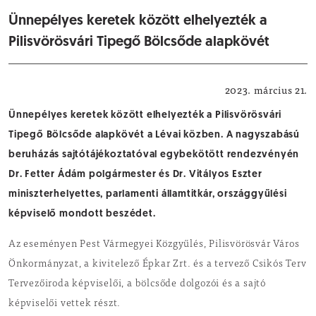
Ünnepélyes keretek között elhelyezték a
Pilisvörösvári Tipegő Bölcsőde alapkövét
Városfejlesztés
2023. március 21.
Ünnepélyes keretek között elhelyezték a Pilisvörösvári
Tipegő Bölcsőde alapkövét a Lévai közben. A nagyszabású
beruházás sajtótájékoztatóval egybekötött rendezvényén
Dr. Fetter Ádám polgármester és Dr. Vitályos Eszter
miniszterhelyettes, parlamenti államtitkár, országgyűlési
képviselő mondott beszédet.
Az eseményen Pest Vármegyei Közgyűlés, Pilisvörösvár Város
Önkormányzat, a kivitelező Épkar Zrt. és a tervező Csikós Terv
Tervezőiroda képviselői, a bölcsőde dolgozói és a sajtó
képviselői vettek részt.