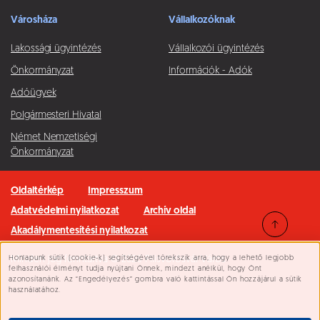
Városháza
Vállalkozóknak
Lakossági ügyintézés
Vállalkozói ügyintézés
Önkormányzat
Információk - Adók
Adóügyek
Polgármesteri Hivatal
Német Nemzetiségi
Önkormányzat
Oldaltérkép
Impresszum
Adatvédelmi nyilatkozat
Archív oldal
Akadálymentesítési nyilatkozat
Honlapunk sütik (cookie-k) segítségével törekszik arra, hogy a lehető legjobb
Minden jog fenntartva © 2026 Pilisvörösvár Város
Süti beállítások
felhasználói élményt tudja nyújtani Önnek, mindezt anélkül, hogy Önt
azonosítanánk. Az “Engedélyezés” gombra való kattintással Ön hozzájárul a sütik
használatához.