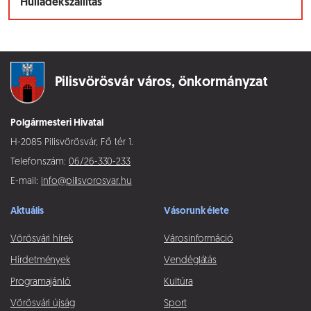
Hulladékszállítás
Pilisvörösvár város,
önkormányzat
Polgármesteri Hivatal
H-2085 Pilisvörösvár, Fő tér 1.
Telefonszám:
06/26-330-233
E-mail:
info@pilisvorosvar.hu
Aktuális
Vásorunk élete
Vörösvári hírek
Városinformáció
Hírdetmények
Vendéglátás
Programajánló
Kultúra
Vörösvári újság
Sport