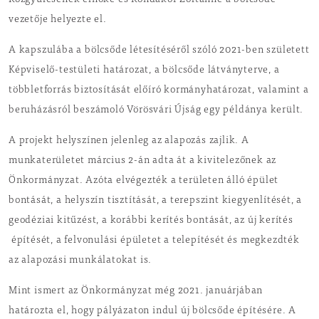
Közgyűlésének elnöke és Kondákor Zoltánné a bölcsőde
vezetője helyezte el.
A kapszulába a bölcsőde létesítéséről szóló 2021-ben született
Képviselő-testületi határozat, a bölcsőde látványterve, a
többletforrás biztosítását előíró kormányhatározat, valamint a
beruházásról beszámoló Vörösvári Újság egy példánya került.
A projekt helyszínen jelenleg az alapozás zajlik. A
munkaterületet március 2-án adta át a kivitelezőnek az
Önkormányzat. Azóta elvégezték a területen álló épület
bontását, a helyszín tisztítását, a terepszint kiegyenlítését, a
geodéziai kitűzést, a korábbi kerítés bontását, az új kerítés
építését, a felvonulási épületet a telepítését és megkezdték
az alapozási munkálatokat is.
Mint ismert az Önkormányzat még 2021. januárjában
határozta el, hogy pályázaton indul új bölcsőde építésére. A