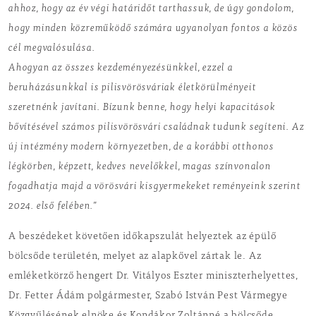
ahhoz, hogy az év végi határidőt tarthassuk, de úgy gondolom,
hogy minden közreműködő számára ugyanolyan fontos a közös
cél megvalósulása.
Ahogyan az összes kezdeményezésünkkel, ezzel a
beruházásunkkal is pilisvörösváriak életkörülményeit
szeretnénk javítani. Bízunk benne, hogy helyi kapacitások
bővítésével számos pilisvörösvári családnak tudunk segíteni. Az
új intézmény modern környezetben, de a korábbi otthonos
légkörben, képzett, kedves nevelőkkel, magas színvonalon
fogadhatja majd a vörösvári kisgyermekeket reményeink szerint
2024. első felében.”
A beszédeket követően időkapszulát helyeztek az épülő
bölcsőde területén, melyet az alapkővel zártak le. Az
emléketkörző hengert Dr. Vitályos Eszter miniszterhelyettes,
Dr. Fetter Ádám polgármester, Szabó István Pest Vármegye