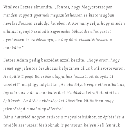
Vitályos Eszter elmondta:
„Fontos, hogy Magyarországon
minden vágyott gyermek megszülethessen és biztonságban
nevelkedhessen családja körében. A Kormány célja, hogy minden
ellátást igénylő család kisgyermeke bölcsődei elhelyezést
nyerhessen és az édesanya, ha úgy dönt visszatérhessen a
munkába.”
Fetter Ádám pedig beszédét azzal kezdte:
„Nagy öröm, hogy
ismét egy jelentős beruházás helyszínén állunk Pilisvörösváron.
Az épülő Tipegő Bölcsőde alapjaihoz hosszú, göröngyös út
vezetett”
-majd így folytatta:
„Az akadályok végre elhárulhattak,
így március 2-án a munkaterület átadásával elrajtolhatott az
építkezés. Az átélt nehézségeket követően különösen nagy
jelentőségű a mai alapkőletétel.
Bár a határidő nagyon szűkös a megvalósításhoz, az építési és a
további szervezési fázisoknak is pontosan helyén kell lenniük