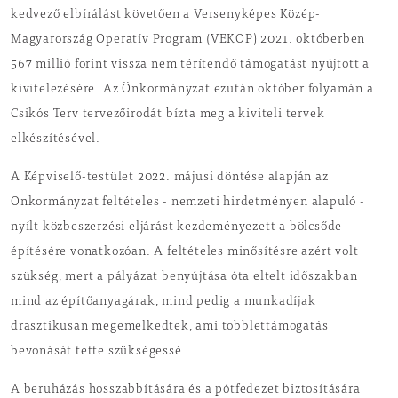
kedvező elbírálást követően a Versenyképes Közép-
Magyarország Operatív Program (VEKOP) 2021. októberben
567 millió forint vissza nem térítendő támogatást nyújtott a
kivitelezésére. Az Önkormányzat ezután október folyamán a
Csikós Terv tervezőirodát bízta meg a kiviteli tervek
elkészítésével.
A Képviselő-testület 2022. májusi döntése alapján az
Önkormányzat feltételes - nemzeti hirdetményen alapuló -
nyílt közbeszerzési eljárást kezdeményezett a bölcsőde
építésére vonatkozóan. A feltételes minősítésre azért volt
szükség, mert a pályázat benyújtása óta eltelt időszakban
mind az építőanyagárak, mind pedig a munkadíjak
drasztikusan megemelkedtek, ami többlettámogatás
bevonását tette szükségessé.
A beruházás hosszabbítására és a pótfedezet biztosítására