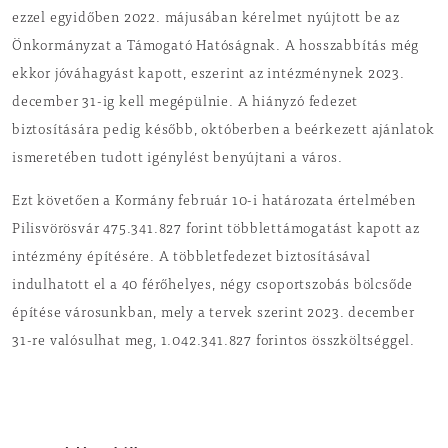
ezzel egyidőben 2022. májusában kérelmet nyújtott be az
Önkormányzat a Támogató Hatóságnak. A hosszabbítás még
ekkor jóváhagyást kapott, eszerint az intézménynek 2023.
december 31-ig kell megépülnie. A hiányzó fedezet
biztosítására pedig később, októberben a beérkezett ajánlatok
ismeretében tudott igénylést benyújtani a város.
Ezt követően a Kormány február 10-i határozata értelmében
Pilisvörösvár 475.341.827 forint többlettámogatást kapott az
intézmény építésére. A többletfedezet biztosításával
indulhatott el a 40 férőhelyes, négy csoportszobás bölcsőde
építése városunkban, mely a tervek szerint 2023. december
31-re valósulhat meg, 1.042.341.827 forintos összköltséggel.