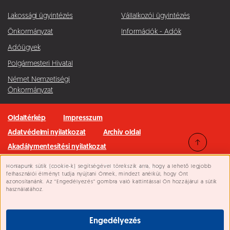
Lakossági ügyintézés
Vállalkozói ügyintézés
Önkormányzat
Információk - Adók
Adóügyek
Polgármesteri Hivatal
Német Nemzetiségi
Önkormányzat
Oldaltérkép
Impresszum
Adatvédelmi nyilatkozat
Archív oldal
Akadálymentesítési nyilatkozat
Honlapunk sütik (cookie-k) segítségével törekszik arra, hogy a lehető legjobb
Minden jog fenntartva © 2026 Pilisvörösvár Város
Süti beállítások
felhasználói élményt tudja nyújtani Önnek, mindezt anélkül, hogy Önt
azonosítanánk. Az “Engedélyezés” gombra való kattintással Ön hozzájárul a sütik
használatához.
Engedélyezés