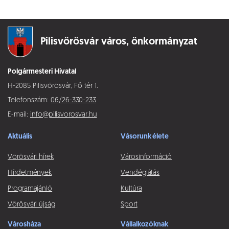
Pilisvörösvár város,
önkormányzat
Polgármesteri Hivatal
H-2085 Pilisvörösvár, Fő tér 1.
Telefonszám:
06/26-330-233
E-mail:
info@pilisvorosvar.hu
Aktuális
Vásorunk élete
Vörösvári hírek
Városinformáció
Hírdetmények
Vendéglátás
Programajánló
Kultúra
Vörösvári újság
Sport
Városháza
Vállalkozóknak