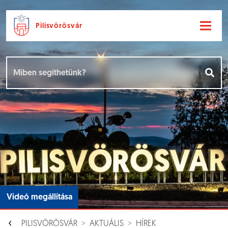
Pilisvörösvár
Ugrás a fő tartalomhoz
Hírek [
]
Események [
]
Dokumentumok [
]
Aloldalak [
]
Videó megállítása
PILISVÖRÖSVÁR
AKTUÁLIS
HÍREK