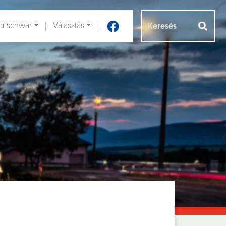
rischwar
Választás
Aloldalak [
]