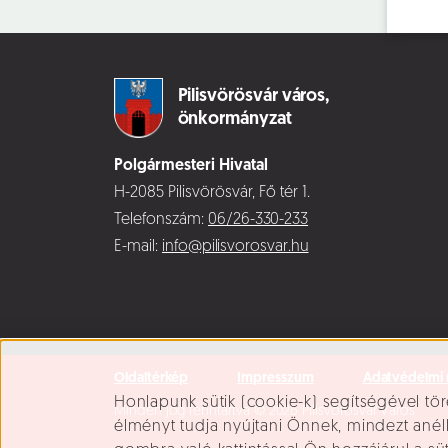
Pilisvörösvár város,
önkormányzat
Polgármesteri Hivatal
H-2085 Pilisvörösvár, Fő tér 1.
Telefonszám:
06/26-330-233
E-mail:
info@pilisvorosvar.hu
Oldaltérkép
Impresszum
Adatvédelmi 
Süti beállítások
Honlapunk sütik (cookie-k) segítségével tör
Minden jog fenntartva © 2026 Pilisvörösvár Város
élményt tudja nyújtani Önnek, mindezt ané