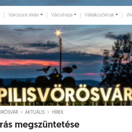
Városunk élete
Városháza
Vállalkozóknak
We
ények [
]
Dokumentumok [
]
VÖRÖSVÁR
AKTUÁLIS
HÍREK
árás megszüntetése