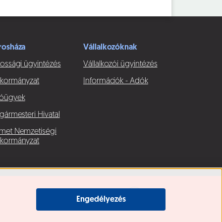
rosháza
Vállalkozóknak
ossági ügyintézés
Vállalkozói ügyintézés
kormányzat
Információk - Adók
óügyek
gármesteri Hivatal
met Nemzetiségi
kormányzat
Engedélyezés