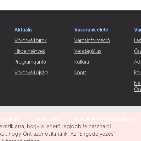
Aktuális
Vásorunk élete
Vá
Vörösvári hírek
Városinformáció
Lak
Hírdetmények
Vendéglátás
Ön
Programajánló
Kultúra
Ad
Vörösvári újság
Sport
Pol
Né
Ön
nyilatkozat
Archív oldal
Akadálymentesítési nyilatkozat
ekszik arra, hogy a lehető legjobb felhasználói
lkül, hogy Önt azonosítanánk. Az “Engedélyezés”