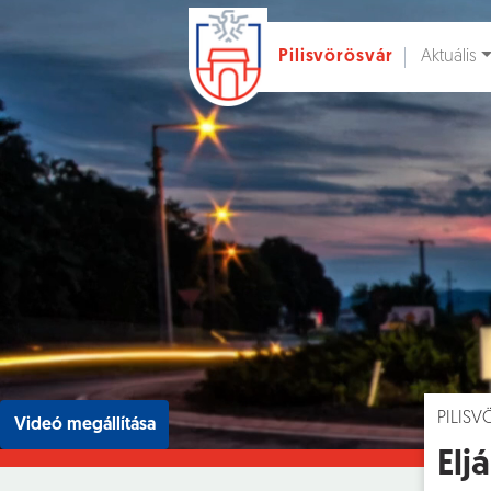
Aktuális
Pilisvörösvár
Ugrás a fő tartalomhoz
Hírek [
]
Esem
PILIS
Videó megállítása
Elj