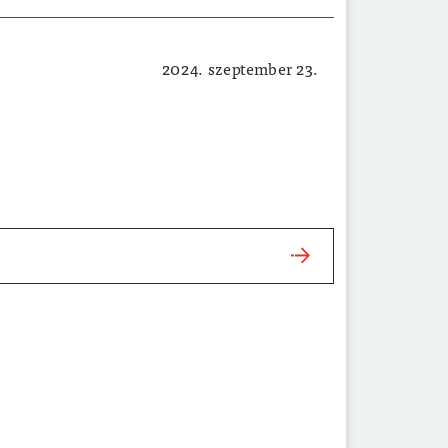
2024. szeptember 23.
Hatósági hirdetmények