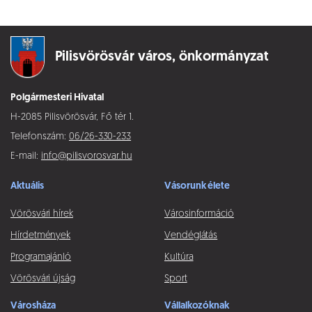
Pilisvörösvár város,
önkormányzat
Polgármesteri Hivatal
H-2085 Pilisvörösvár, Fő tér 1.
Telefonszám:
06/26-330-233
E-mail:
info@pilisvorosvar.hu
Aktuális
Vásorunk élete
Vörösvári hírek
Városinformáció
Hírdetmények
Vendéglátás
Programajánló
Kultúra
Vörösvári újság
Sport
Városháza
Vállalkozóknak