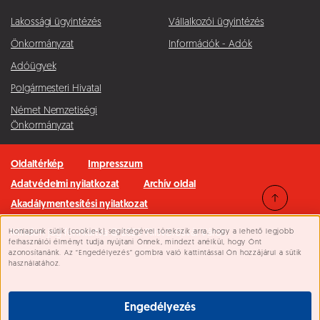
Lakossági ügyintézés
Vállalkozói ügyintézés
Önkormányzat
Információk - Adók
Adóügyek
Polgármesteri Hivatal
Német Nemzetiségi
Önkormányzat
Oldaltérkép
Impresszum
Adatvédelmi nyilatkozat
Archív oldal
Akadálymentesítési nyilatkozat
Honlapunk sütik (cookie-k) segítségével törekszik arra, hogy a lehető legjobb
Minden jog fenntartva © 2026 Pilisvörösvár Város
Süti beállítások
felhasználói élményt tudja nyújtani Önnek, mindezt anélkül, hogy Önt
azonosítanánk. Az “Engedélyezés” gombra való kattintással Ön hozzájárul a sütik
használatához.
Engedélyezés