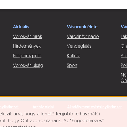
Aktuális
Vásorunk élete
Vá
Vörösvári hírek
Városinformáció
Lak
Hírdetmények
Vendéglátás
Ön
Programajánló
Kultúra
Ad
Vörösvári újság
Sport
Pol
Né
Ön
nyilatkozat
Archív oldal
Akadálymentesítési nyilatkozat
ekszik arra, hogy a lehető legjobb felhasználói
lkül, hogy Önt azonosítanánk. Az “Engedélyezés”