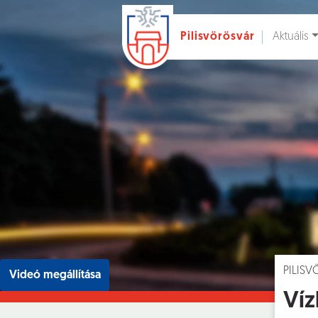
Aktuális
Pilisvörösvár
Ugrás a fő tartalomhoz
Hírek [
]
Esem
PILIS
Videó megállítása
Víz