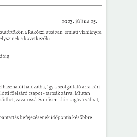
2023. július 25.
Felhívások, tájékoztatók
sütörtökön a Rákóczi utcában, emiatt vízhiányra
 helyszínek a következők:
adóig
használói hálózatba, így a szolgáltató arra kéri
lőtti főelzáró csapot - tartsák zárva. Miután
ződhet, zavarossá és erősen klórszagúvá válhat,
bantartás befejezésének időpontja későbbre