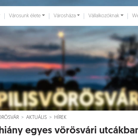
Városunk élete
Városháza
Vállalkozóknak
We
ények [
]
Dokumentumok [
]
VÖRÖSVÁR
AKTUÁLIS
HÍREK
hiány egyes vörösvári utcákba