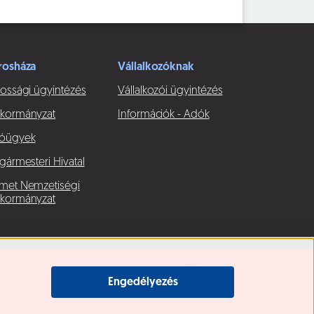
rosháza
Vállalkozóknak
ossági ügyintézés
Vállalkozói ügyintézés
kormányzat
Információk - Adók
óügyek
gármesteri Hivatal
met Nemzetiségi
kormányzat
Engedélyezés