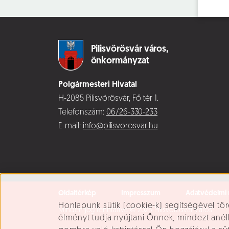
Pilisvörösvár város,
önkormányzat
Polgármesteri Hivatal
H-2085 Pilisvörösvár, Fő tér 1.
Telefonszám:
06/26-330-233
E-mail:
info@pilisvorosvar.hu
Oldaltérkép
Impresszum
Adatvédelmi 
Süti beállítások
Honlapunk sütik (cookie-k) segítségével tör
Minden jog fenntartva © 2026 Pilisvörösvár Város
élményt tudja nyújtani Önnek, mindezt ané