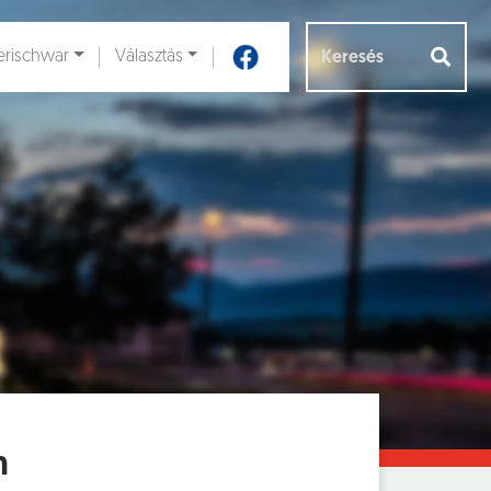
rischwar
Választás
Aloldalak [
]
n