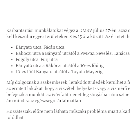
Karbantartási munkálatokat végez a DMRV július 27-én, azaz c
kell készülni egyes területeken 8 és 15 óra között. Az érintett
Bányató utca, Fácán utca
Rákóczi utca a Bányató utcától a PMPSZ Nevelési Tanács
Fogoly utca, Fürj utca
Bányató utca a Rákóczi utcától a 10-es főútig
10-es főút Bányató utcától a Toyota Mayerig
Míg dolgoznak a szakemberek, lerakódott üledék kerülhet a fel
az érintett lakókat, hogy a vízvételi helyeket - vagy a vízmérő e
befejezik a munkát, az ivóvíz átmenetileg sárgásbarnára színe
ám mindez az egészségre ártalmatlan.
Hozzáteszik: előre nem látható műszaki probléma miatt a kar
tolódhat.