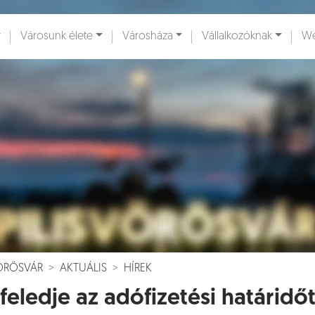
Városunk élete
Városháza
Vállalkozóknak
We
ények [
]
Dokumentumok [
]
VÖRÖSVÁR
AKTUÁLIS
HÍREK
feledje az adófizetési határidőt