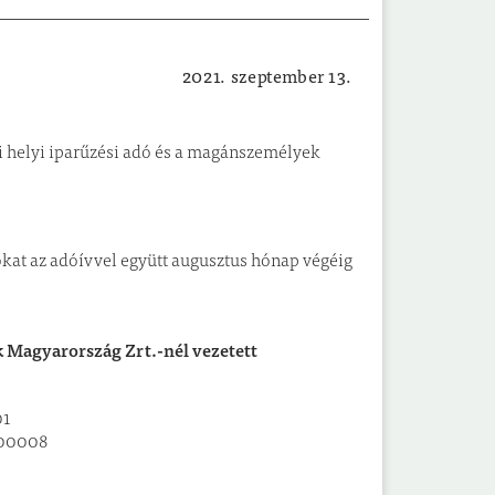
2021. szeptember 13.
Adóügyek
évi helyi iparűzési adó és a magánszemélyek
kat az adóívvel együtt augusztus hónap végéig
ank Magyarország Zrt.-nél vezetett
01
000008