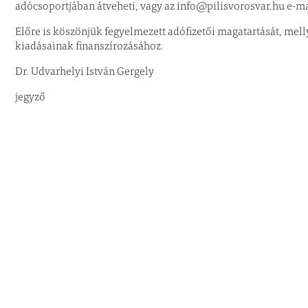
adócsoportjában átveheti, vagy az info@pilisvorosvar.hu e-m
Előre is köszönjük fegyelmezett adófizetői magatartását, mell
kiadásainak finanszírozásához.
Dr. Udvarhelyi István Gergely
jegyző