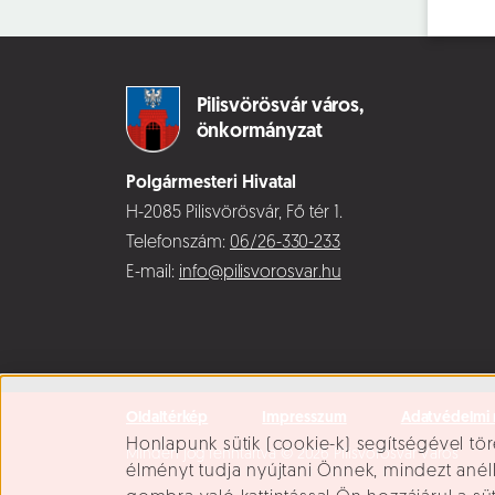
Pilisvörösvár város,
önkormányzat
Polgármesteri Hivatal
H-2085 Pilisvörösvár, Fő tér 1.
Telefonszám:
06/26-330-233
E-mail:
info@pilisvorosvar.hu
Oldaltérkép
Impresszum
Adatvédelmi 
Süti beállítások
Honlapunk sütik (cookie-k) segítségével tör
Minden jog fenntartva © 2026 Pilisvörösvár Város
élményt tudja nyújtani Önnek, mindezt ané