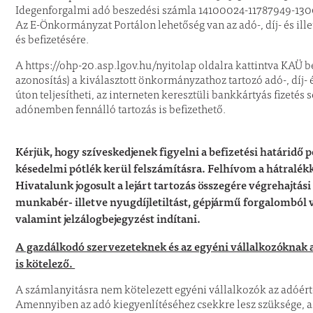
Idegenforgalmi adó beszedési számla 14100024-11787949-1
Az E-Önkormányzat Portálon lehetőség van az adó-, díj- és ill
és befizetésére.
A https://ohp-20.asp.lgov.hu/nyitolap oldalra kattintva KAÜ b
azonosítás) a kiválasztott önkormányzathoz tartozó adó-, díj- é
úton teljesítheti, az interneten keresztüli bankkártyás fizetés
adónemben fennálló tartozás is befizethető.
Kérjük, hogy szíveskedjenek figyelni a befizetési határidő 
késedelmi pótlék kerül felszámításra. Felhívom a hátralék
Hivatalunk jogosult a lejárt tartozás összegére végrehajtás
munkabér- illetve nyugdíjletiltást, gépjármű forgalomból va
valamint jelzálogbejegyzést indítani.
A gazdálkodó szervezeteknek és az egyéni vállalkozóknak 
is kötelező.
A számlanyitásra nem kötelezett egyéni vállalkozók az adóért
Amennyiben az adó kiegyenlítéséhez csekkre lesz szüksége, az