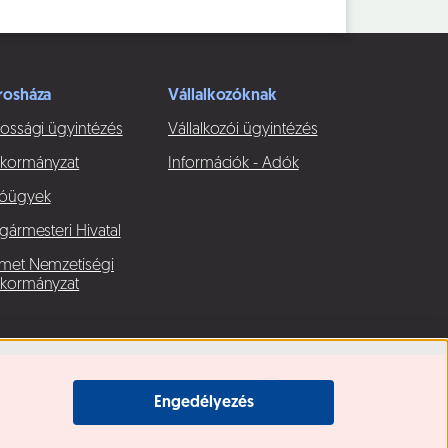
rosháza
Vállalkozóknak
ossági ügyintézés
Vállalkozói ügyintézés
kormányzat
Információk - Adók
óügyek
gármesteri Hivatal
met Nemzetiségi
kormányzat
Engedélyezés