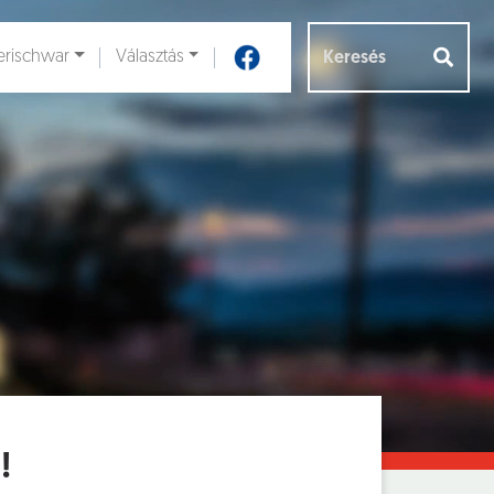
rischwar
Választás
Aloldalak [
]
!