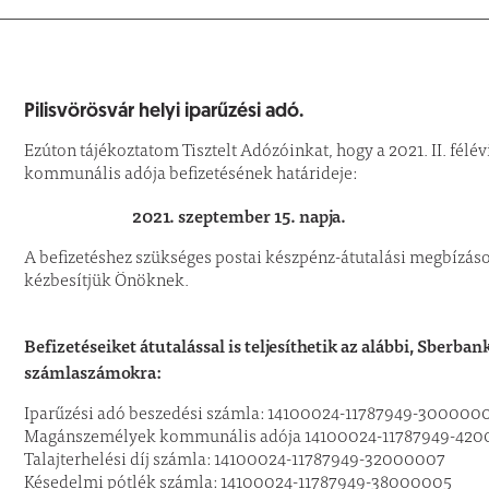
Pilisvörösvár helyi iparűzési adó.
Ezúton tájékoztatom Tisztelt Adózóinkat, hogy a 2021. II. fél
kommunális adója befizetésének határideje:
2021. szeptember 15. napja.
A befizetéshez szükséges postai készpénz-átutalási megbízáso
kézbesítjük Önöknek.
Befizetéseiket átutalással is teljesíthetik az alábbi, Sberb
számlaszámokra:
Iparűzési adó beszedési számla: 14100024-11787949-300000
Magánszemélyek kommunális adója 14100024-11787949-42
Talajterhelési díj számla: 14100024-11787949-32000007
Késedelmi pótlék számla: 14100024-11787949-38000005