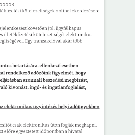
3000008
etékfizetési kötelezettségek online lekérdezésére
ejelentkezést követően (pl. ügyfélkapus
s illetékfizetési kötelezettségét elektronikus
 segítségével. Egy tranzakcióval akár több
pontos betartására, ellenkező esetben
kal rendelkező adózóink figyelmét, hogy
i eljárásban azonnali beszedési megbízást,
ló kivonást, ingó- és ingatlanfoglalást,
az elektronikus ügyintézés helyi adóügyekben
esítőt csak elektronikus úton fogják megkapni.
t előre egyeztetett időpontban a hivatal