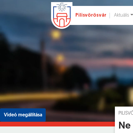
Aktuális
Pilisvörösvár
Ugrás a fő tartalomhoz
Hírek [
]
Esem
PILIS
Videó megállítása
Ne 