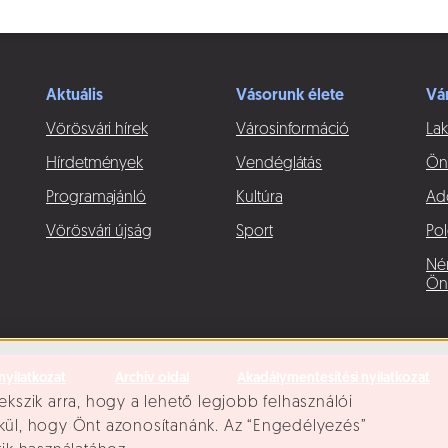
Aktuális
Vásorunk élete
Vá
Vörösvári hírek
Városinformáció
Lak
Hírdetmények
Vendéglátás
Ön
Programajánló
Kultúra
Ad
Vörösvári újság
Sport
Pol
Né
Ön
nyilatkozat
Archív oldal
Akadálymentesítési nyilatkozat
ekszik arra, hogy a lehető legjobb felhasználói
lkül, hogy Önt azonosítanánk. Az “Engedélyezés”