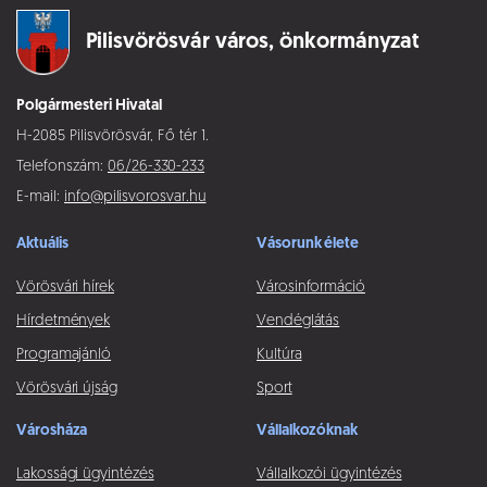
Pilisvörösvár város,
önkormányzat
Polgármesteri Hivatal
H-2085 Pilisvörösvár, Fő tér 1.
Telefonszám:
06/26-330-233
E-mail:
info@pilisvorosvar.hu
Aktuális
Vásorunk élete
Vörösvári hírek
Városinformáció
Hírdetmények
Vendéglátás
Programajánló
Kultúra
Vörösvári újság
Sport
Városháza
Vállalkozóknak
Lakossági ügyintézés
Vállalkozói ügyintézés